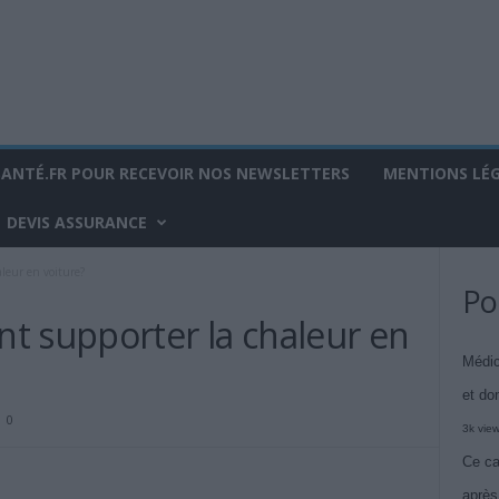
SANTÉ.FR POUR RECEVOIR NOS NEWSLETTERS
MENTIONS LÉ
DEVIS ASSURANCE
leur en voiture?
Po
t supporter la chaleur en
Médic
et do
0
3k vie
Ce ca
après