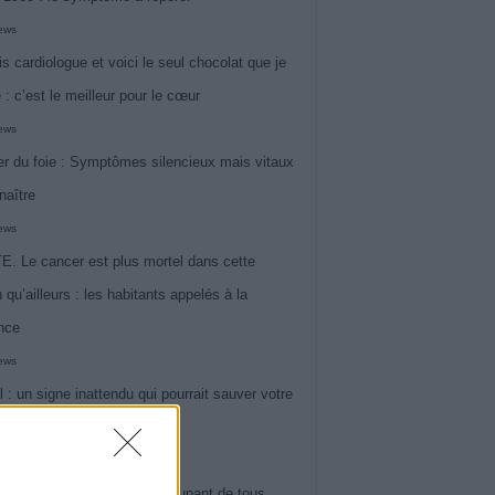
iews
is cardiologue et voici le seul chocolat que je
 : c’est le meilleur pour le cœur
iews
r du foie : Symptômes silencieux mais vitaux
naître
iews
. Le cancer est plus mortel dans cette
 qu’ailleurs : les habitants appelés à la
ance
iews
l : un signe inattendu qui pourrait sauver votre
iews
 le symptôme le plus préoccupant de tous