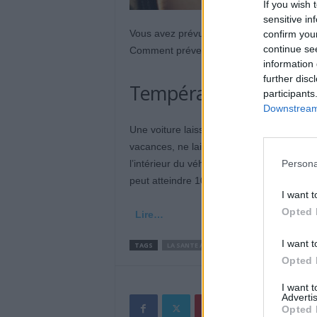
If you wish 
sensitive in
Vous avez prévu de partir en voiture? Com
confirm you
continue se
Comment prévenir le risque de déshydrat
information 
further disc
Températures extrême
participants
Downstream 
Une voiture laissée au soleil chauffe très 
vacances, ne laissez aucun passager ni an
Persona
l’intérieur du véhicule atteint
66 degrés e
peut atteindre 100°C ! Les
films
solaires
I want t
Opted 
Lire…
I want t
TAGS
LA SANTE AU QUOTIDIEN
Opted 
I want 
Advertis
Opted 