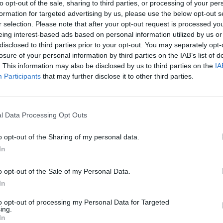
to opt-out of the sale, sharing to third parties, or processing of your per
formation for targeted advertising by us, please use the below opt-out s
après
ment supporter les fortes chaleurs de l’été sur la route ?
r selection. Please note that after your opt-out request is processed y
1.3k v
eing interest-based ads based on personal information utilized by us or
ation ?
Arthr
disclosed to third parties prior to your opt-out. You may separately opt-
losure of your personal information by third parties on the IAB’s list of
malad
s au soleil
. This information may also be disclosed by us to third parties on the
IA
1.3k v
Participants
that may further disclose it to other third parties.
4 Ast
vite. Pendant votre pause de midi sur le trajet des
imal à l’intérieur. Les température explosent. À 35 degrés,
Proté
l Data Processing Opt Outs
n 40 minutes.
À 41°C extérieur (en plein soleil) l’habitacle
1.2k v
pour la
Hyper
o opt-out of the Sharing of my personal data.
In
risqu
1k vie
o opt-out of the Sale of my Personal Data.
In
to opt-out of processing my Personal Data for Targeted
ing.
In