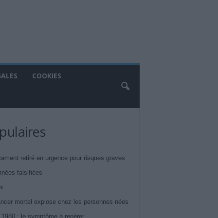
GALES
COOKIES
pulaires
ament retiré en urgence pour risques graves
nnées falsifiées
ws
ncer mortel explose chez les personnes nées
 1980 : le symptôme à repérer