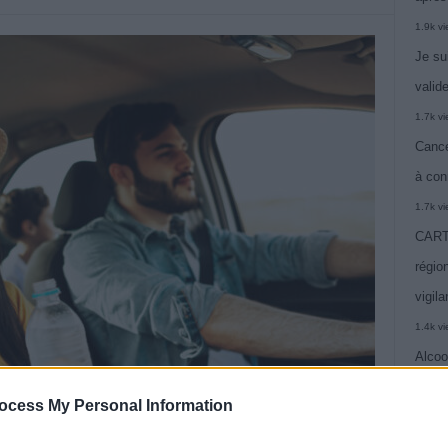
1.9k v
Je su
valide
1.7k v
Cance
à con
1.7k v
CARTE
région
vigil
1.4k v
Alcoo
vie
ocess My Personal Information
1.4k v
C’est