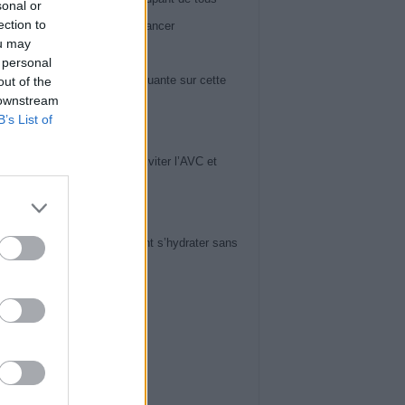
sonal or
ection to
 60 ans : il peut révéler un cancer
ou may
iews
 personal
ose du genou : la vérité choquante sur cette
out of the
 downstream
ie en pleine expansion
B’s List of
iews
uces de Cardiologues pour Éviter l’AVC et
ger Votre Cerveau
iews
tension et chaleur : comment s’hydrater sans
er sa tension
ws