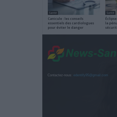
Santé
Santé
Canicule : les conseils
Éclipse
essentiels des cardiologues
la pénu
pour éviter le danger
sécurit
Contactez-nous:
edentify95@gmail.com