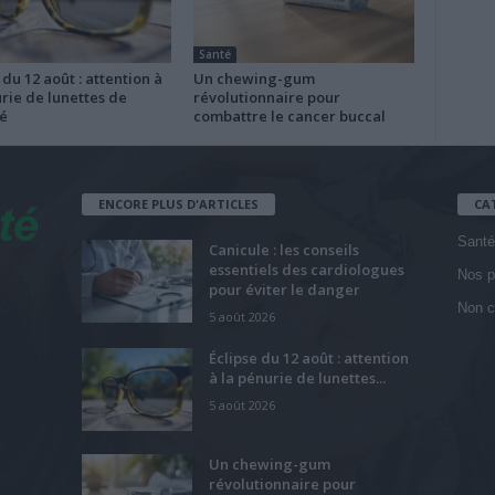
Santé
 du 12 août : attention à
Un chewing-gum
rie de lunettes de
révolutionnaire pour
é
combattre le cancer buccal
ENCORE PLUS D'ARTICLES
CA
Santé
Canicule : les conseils
essentiels des cardiologues
Nos p
pour éviter le danger
Non c
5 août 2026
Éclipse du 12 août : attention
à la pénurie de lunettes...
5 août 2026
Un chewing-gum
révolutionnaire pour