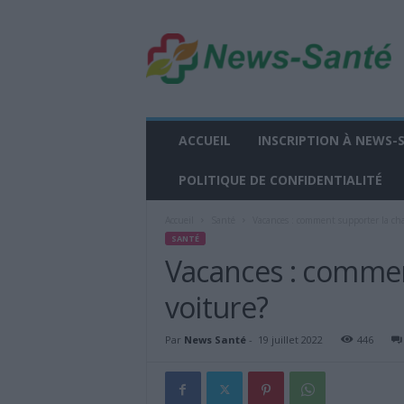
n
e
w
s
-
s
a
ACCUEIL
INSCRIPTION À NEWS-
n
t
POLITIQUE DE CONFIDENTIALITÉ
e
.
Accueil
Santé
Vacances : comment supporter la cha
f
SANTÉ
r
Vacances : commen
voiture?
Par
News Santé
-
19 juillet 2022
446