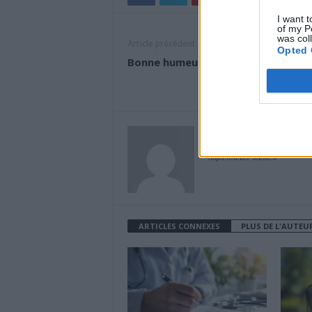
I want t
of my P
was col
Article précédent
Opted 
Bonne humeur : mangez des fruits !
News Santé
https://news-sante.fr
ARTICLES CONNEXES
PLUS DE L'AUTEU