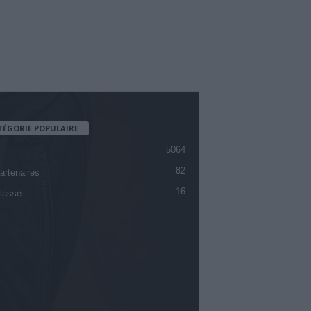
TÉGORIE POPULAIRE
5064
82
artenaires
16
lassé