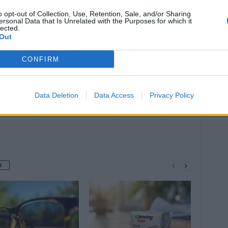
o opt-out of Collection, Use, Retention, Sale, and/or Sharing
ersonal Data that Is Unrelated with the Purposes for which it
lected.
Article suivant
Out
Variant BA.5 : quels sont les nouveaux
symptômes ?
CONFIRM
Data Deletion
Data Access
Privacy Policy
R