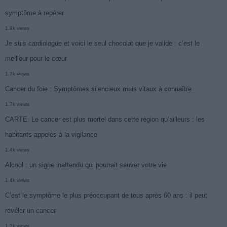
symptôme à repérer
1.9k views
Je suis cardiologue et voici le seul chocolat que je valide : c’est le
meilleur pour le cœur
1.7k views
Cancer du foie : Symptômes silencieux mais vitaux à connaître
1.7k views
CARTE. Le cancer est plus mortel dans cette région qu’ailleurs : les
habitants appelés à la vigilance
1.4k views
Alcool : un signe inattendu qui pourrait sauver votre vie
1.4k views
C’est le symptôme le plus préoccupant de tous après 60 ans : il peut
révéler un cancer
1.3k views