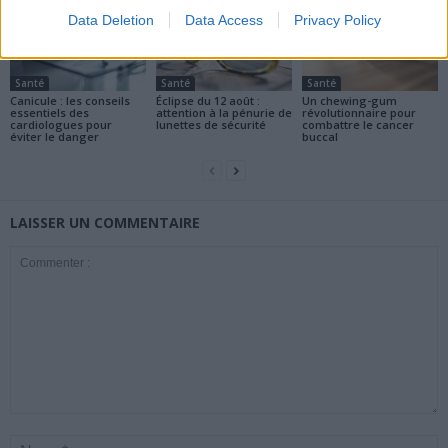
Data Deletion
Data Access
Privacy Policy
Santé
Santé
Santé
Canicule : les conseils
Éclipse du 12 août :
Un chewing-gum
essentiels des
attention à la pénurie de
révolutionnaire pour
cardiologues pour
lunettes de sécurité
combattre le cancer
éviter le danger
buccal
LAISSER UN COMMENTAIRE