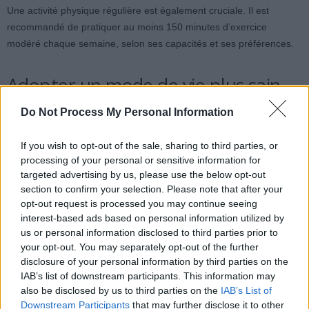
Une activité physique régulière est également cruciale. Il est
recommandé de pratiquer au moins 150 minutes d’exercice
modéré chaque semaine, selon ses capacités et ses préférences.
Adopter un mode de vie plus sain
Do Not Process My Personal Information
Changer certaines habitudes a un impact direct. Arrêter de fumer,
réduire sa consommation d’alcool et assurer un sommeil de qualité
If you wish to opt-out of the sale, sharing to third parties, or
contribuent à réduire le risque. En effet, un sommeil insuffisant ou
processing of your personal or sensitive information for
de mauvaise qualité est associé à une augmentation de
targeted advertising by us, please use the below opt-out
l’hypertension, du diabète et des AVC.
section to confirm your selection. Please note that after your
opt-out request is processed you may continue seeing
interest-based ads based on personal information utilized by
Enfin, un suivi médical régulier permet de surveiller les principaux
us or personal information disclosed to third parties prior to
indicateurs de santé et d’intervenir rapidement en cas de problème.
your opt-out. You may separately opt-out of the further
Des changements de mode de vie, même modestes mais réguliers,
disclosure of your personal information by third parties on the
peuvent réduire significativement le risque cardiovasculaire à long
IAB’s list of downstream participants. This information may
terme.
also be disclosed by us to third parties on the
IAB’s List of
Downstream Participants
that may further disclose it to other