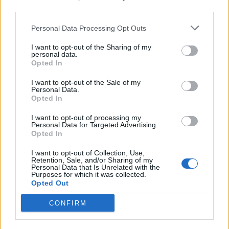
third parties.
Personal Data Processing Opt Outs
I want to opt-out of the Sharing of my
personal data.
Article précédent
Article suivant
Opted In
Urgence : Sauvez Elio 4 ans
Perdez 25 kilos en douceur
I want to opt-out of the Sale of my
en quête d’un donneur de
avec des habitudes
Personal Data.
moelle
simples et durables
Opted In
I want to opt-out of processing my
Personal Data for Targeted Advertising.
Opted In
I want to opt-out of Collection, Use,
Retention, Sale, and/or Sharing of my
Personal Data that Is Unrelated with the
Purposes for which it was collected.
news
Opted Out
CONFIRM
ARTICLES CONNEXES
PLUS DE L'AUTEUR