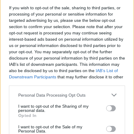
ou les crampes, mais leur efficacité varie d’une personne à l’autre
If you wish to opt-out of the sale, sharing to third parties, or
et ils ne traitent pas la cause de la maladie.
processing of your personal or sensitive information for
targeted advertising by us, please use the below opt-out
section to confirm your selection. Please note that after your
opt-out request is processed you may continue seeing
interest-based ads based on personal information utilized by
us or personal information disclosed to third parties prior to
your opt-out. You may separately opt-out of the further
disclosure of your personal information by third parties on the
Article précédent
Article suivant
IAB’s list of downstream participants. This information may
Réveil difficile : pourquoi
Peau qui pèle : causes et
also be disclosed by us to third parties on the
IAB’s List of
sacrifier votre sommeil
solutions
Downstream Participants
that may further disclose it to other
peut nuire à votre santé
third parties.
Personal Data Processing Opt Outs
I want to opt-out of the Sharing of my
personal data.
Opted In
I want to opt-out of the Sale of my
news
Personal Data.