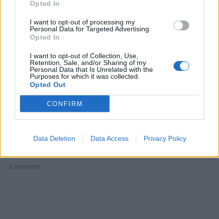
Opted In
ARTICLES CONNEXES
PLUS DE L'AUTEUR
I want to opt-out of processing my
Personal Data for Targeted Advertising.
Opted In
I want to opt-out of Collection, Use,
Retention, Sale, and/or Sharing of my
Personal Data that Is Unrelated with the
Purposes for which it was collected.
Santé
Santé
Santé
Opted Out
Canicule : les conseils
Éclipse du 12 août :
Un chewing-gum
essentiels des
attention à la pénurie de
révolutionnaire pour
cardiologues pour
lunettes de sécurité
combattre le cancer
CONFIRM
éviter le danger
buccal
Data Deletion
Data Access
Privacy Policy
LAISSER UN COMMENTAIRE