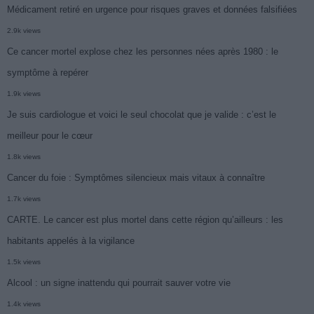
Médicament retiré en urgence pour risques graves et données falsifiées
2.9k views
Ce cancer mortel explose chez les personnes nées après 1980 : le
symptôme à repérer
1.9k views
Je suis cardiologue et voici le seul chocolat que je valide : c’est le
meilleur pour le cœur
1.8k views
Cancer du foie : Symptômes silencieux mais vitaux à connaître
1.7k views
CARTE. Le cancer est plus mortel dans cette région qu’ailleurs : les
habitants appelés à la vigilance
1.5k views
Alcool : un signe inattendu qui pourrait sauver votre vie
1.4k views