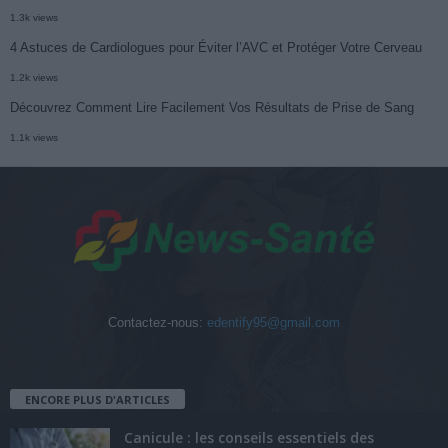
1.3k views
4 Astuces de Cardiologues pour Éviter l’AVC et Protéger Votre Cerveau
1.2k views
Découvrez Comment Lire Facilement Vos Résultats de Prise de Sang
1.1k views
Contactez-nous:
edentify95@gmail.com
ENCORE PLUS D'ARTICLES
Canicule : les conseils essentiels des