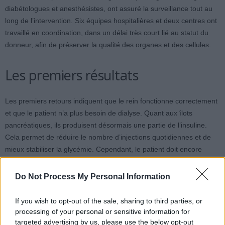
diabétologues et anesthésistes, ont assuré la surveillance tout au
long de l’intervention. Six équipes hospitalières et deux centres ont
travaillé en coordination, dans un délai très court lié au statut du
donneur, afin de préserver la qualité des organes et des cellules.
Les premiers résultats
Les premiers retours indiquent que le rein fonctionne correctement
et que le patient n’a plus besoin de dialyse. Quant aux îlots
pancréatiques, ils produisent désormais une partie de l’insuline.
Cela permet de réduire le nombre d’injections quotidiennes et de
mieux stabiliser la glycémie. Cependant, le patient doit encore
suivre un traitement à l’insuline et bénéficier d’une surveillance
régulière.
Do Not Process My Personal Information
If you wish to opt-out of the sale, sharing to third parties, or
processing of your personal or sensitive information for
targeted advertising by us, please use the below opt-out