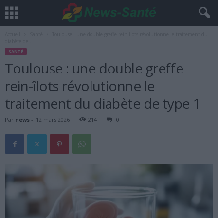
Accueil
Santé
Toulouse : une double greffe rein-îlots révolutionne le traitement du
diabète de...
SANTÉ
Toulouse : une double greffe
rein-îlots révolutionne le
traitement du diabète de type 1
Par
news
-
12 mars 2026
214
0