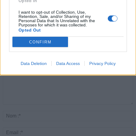
Opted In
Santé
Santé
Santé
Canicule : les conseils
Éclipse du 12 août :
Un chewing-gum
I want to opt-out of Collection, Use,
essentiels des
attention à la pénurie de
révolutionnaire pour
Retention, Sale, and/or Sharing of my
cardiologues pour
lunettes de sécurité
combattre le cancer
éviter le danger
buccal
Personal Data that Is Unrelated with the
Purposes for which it was collected.
Opted Out
CONFIRM
LAISSER UN COMMENTAIRE
Data Deletion
Data Access
Privacy Policy