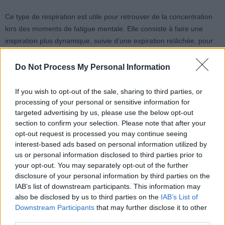
Ce type de respiration est utile pour retrouver de la concentration
lors des moments de fatigue mentale. Elle consiste à faire une
inspiration plus dynamique, suivie d’une expiration relâchée, pour
dynamiser le corps.
Do Not Process My Personal Information
Exemple de séquence :
If you wish to opt-out of the sale, sharing to third parties, or
Inspirez
rapidement par le nez, en gonflant le ventre puis
processing of your personal or sensitive information for
targeted advertising by us, please use the below opt-out
la poitrine.
section to confirm your selection. Please note that after your
Expirez
librement par la bouche, en laissant tout
opt-out request is processed you may continue seeing
retomber.
interest-based ads based on personal information utilized by
us or personal information disclosed to third parties prior to
Enchaînez
une dizaine de respirations rapides, puis
your opt-out. You may separately opt-out of the further
revenez à un rythme plus calme.
disclosure of your personal information by third parties on the
IAB’s list of downstream participants. This information may
4. La respiration consciente : gérer
also be disclosed by us to third parties on the
IAB’s List of
l’angoisse profonde
Downstream Participants
that may further disclose it to other
third parties.