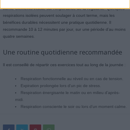
Jamie Clements insiste sur l’importance de la régularité. Quelques
respirations isolées peuvent soulager à court terme, mais les
bénéfices durables nécessitent une pratique quotidienne. Il
recommande 10 à 12 minutes par jour, sur une période d’au moins
quatre semaines.
Une routine quotidienne recommandée
Il est conseillé de répartir ces exercices tout au long de la journée :
Respiration fonctionnelle au réveil ou en cas de tension.
Expiration prolongée lors d’un pic de stress.
Respiration énergisante le matin ou en milieu d’après-
midi.
Respiration consciente le soir ou lors d’un moment calme.