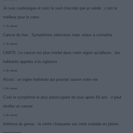
Je suis cardiologue et voici le seul chocolat que je valide : c’est le
meilleur pour le cœur
1.7k views
Cancer du foie : Symptômes silencieux mais vitaux à connaître
1.7k views
CARTE. Le cancer est plus mortel dans cette région qu’ailleurs : les
habitants appelés à la vigilance
1.5k views
Alcool : un signe inattendu qui pourrait sauver votre vie
1.4k views
C’est le symptôme le plus préoccupant de tous après 60 ans : il peut
révéler un cancer
1.3k views
Arthrose du genou : la vérité choquante sur cette maladie en pleine
expansion