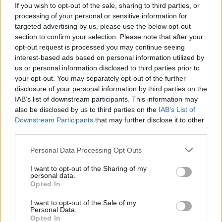
News Santé
If you wish to opt-out of the sale, sharing to third parties, or
processing of your personal or sensitive information for
https://news-sante.fr
targeted advertising by us, please use the below opt-out
section to confirm your selection. Please note that after your
ARTICLES CONNEXES
PLUS DE L'AUTEUR
opt-out request is processed you may continue seeing
interest-based ads based on personal information utilized by
us or personal information disclosed to third parties prior to
your opt-out. You may separately opt-out of the further
disclosure of your personal information by third parties on the
IAB’s list of downstream participants. This information may
Santé
Santé
Santé
also be disclosed by us to third parties on the
IAB’s List of
Canicule : les conseils
Éclipse du 12 août :
Un chewing-gum
Downstream Participants
that may further disclose it to other
essentiels des
attention à la pénurie de
révolutionnaire pour
cardiologues pour
lunettes de sécurité
combattre le cancer
third parties.
éviter le danger
buccal
Personal Data Processing Opt Outs
I want to opt-out of the Sharing of my
personal data.
Populaires
Opted In
I want to opt-out of the Sale of my
Personal Data.
Médicament retiré en urgence pour risques graves et données falsifiées
Opted In