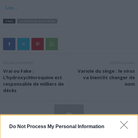
Lire…
TAGS
LA SANTE AU QUOTIDIEN
Article précédent
Article suivant
Vrai ou Fake :
Variole du singe : le virus
L’hydroxychloroquine est
va bientôt changer de
responsable de milliers de
nom
décès
Do Not Process My Personal Information