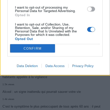
2.9k views
I want to opt-out of processing my
Personal Data for Targeted Advertising.
Ce cancer mortel explose chez les personnes nées après 1980 : le
Opted In
symptôme à repérer
I want to opt-out of Collection, Use,
1.9k views
Retention, Sale, and/or Sharing of my
Personal Data that Is Unrelated with the
Je suis cardiologue et voici le seul chocolat que je valide : c’est le
Purposes for which it was collected.
Opted Out
meilleur pour le cœur
1.8k views
CONFIRM
Cancer du foie : Symptômes silencieux mais vitaux à connaître
1.7k views
Data Deletion
Data Access
Privacy Policy
CARTE. Le cancer est plus mortel dans cette région qu’ailleurs : les
habitants appelés à la vigilance
1.5k views
Alcool : un signe inattendu qui pourrait sauver votre vie
1.4k views
C’est le symptôme le plus préoccupant de tous après 60 ans : il peut