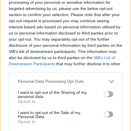
processing of your personal or sensitive information for
targeted advertising by us, please use the below opt-out
ARTICLES CONNEXES
PLUS DE L'AUTEUR
section to confirm your selection. Please note that after your
opt-out request is processed you may continue seeing
interest-based ads based on personal information utilized by
us or personal information disclosed to third parties prior to
your opt-out. You may separately opt-out of the further
disclosure of your personal information by third parties on the
Santé
Santé
Santé
IAB’s list of downstream participants. This information may
Canicule : les conseils
Éclipse du 12 août :
Un chewing-gum
essentiels des
attention à la pénurie de
révolutionnaire pour
also be disclosed by us to third parties on the
IAB’s List of
cardiologues pour
lunettes de sécurité
combattre le cancer
éviter le danger
buccal
Downstream Participants
that may further disclose it to other
third parties.
Personal Data Processing Opt Outs
I want to opt-out of the Sharing of my
Populaires
personal data.
Opted In
Médicament retiré en urgence pour risques graves et données falsifiées
I want to opt-out of the Sale of my
Personal Data.
2.9k views
Opted In
Ce cancer mortel explose chez les personnes nées après 1980 : le