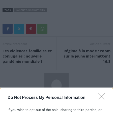
TAGS
LA SANTE AU QUOTIDIEN
Article précédent
Article suivant
Les violences familiales et
Régime à la mode : zoom
conjugales : nouvelle
sur le jeûne intermittent
pandémie mondiale ?
16:8
Do Not Process My Personal Information
News Santé
https://news-sante.fr
If you wish to opt-out of the sale, sharing to third parties, or