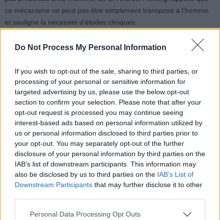
ce mécanisme ne peut pas être simplement transposé à l’homme,
et souligne la nécessité d’études cliniques.
Actuellement, il n’existe aucun test permettant d’évaluer le risque
Do Not Process My Personal Information
de septicémie à partir de l’état du microbiote. Cependant, un
consensus émerge sur certains facteurs du quotidien pouvant
If you wish to opt-out of the sale, sharing to third parties, or
fragiliser cet équilibre. Parmi eux, l’utilisation d’antibiotiques, qui
processing of your personal or sensitive information for
targeted advertising by us, please use the below opt-out
peut réduire la diversité du microbiote et favoriser la croissance de
section to confirm your selection. Please note that after your
bactéries nocives. Il est donc essentiel d’utiliser ces médicaments
opt-out request is processed you may continue seeing
avec prudence, et de privilégier la prévention des infections en
interest-based ads based on personal information utilized by
général.
us or personal information disclosed to third parties prior to
your opt-out. You may separately opt-out of the further
disclosure of your personal information by third parties on the
IAB’s list of downstream participants. This information may
also be disclosed by us to third parties on the
IAB’s List of
Downstream Participants
that may further disclose it to other
third parties.
Article précédent
Article suivant
Personal Data Processing Opt Outs
Accès aux soins : des délais
Réduisez de 28 % le risque