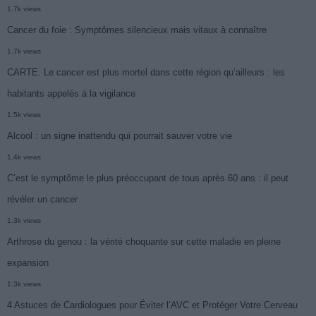
1.7k views
Cancer du foie : Symptômes silencieux mais vitaux à connaître
1.7k views
CARTE. Le cancer est plus mortel dans cette région qu’ailleurs : les
habitants appelés à la vigilance
1.5k views
Alcool : un signe inattendu qui pourrait sauver votre vie
1.4k views
C’est le symptôme le plus préoccupant de tous après 60 ans : il peut
révéler un cancer
1.3k views
Arthrose du genou : la vérité choquante sur cette maladie en pleine
expansion
1.3k views
4 Astuces de Cardiologues pour Éviter l’AVC et Protéger Votre Cerveau