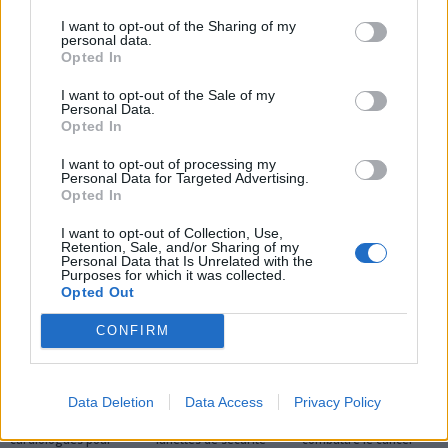
qui varient selon les
de récidive du cancer du
I want to opt-out of the Sharing of my
régions et les spécialités
côlon avec cette habitude
personal data.
simple
Opted In
I want to opt-out of the Sale of my
Personal Data.
Opted In
I want to opt-out of processing my
Personal Data for Targeted Advertising.
Opted In
news
I want to opt-out of Collection, Use,
Retention, Sale, and/or Sharing of my
Personal Data that Is Unrelated with the
ARTICLES CONNEXES
PLUS DE L'AUTEUR
Purposes for which it was collected.
Opted Out
CONFIRM
Santé
Santé
Santé
Data Deletion
Data Access
Privacy Policy
Canicule : les conseils
Éclipse du 12 août :
Un chewing-gum
essentiels des
attention à la pénurie de
révolutionnaire pour
cardiologues pour
lunettes de sécurité
combattre le cancer