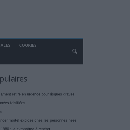
GALES
COOKIES
pulaires
ament retiré en urgence pour risques graves
nnées falsifiées
ws
ncer mortel explose chez les personnes nées
 1980 : le symptôme à repérer