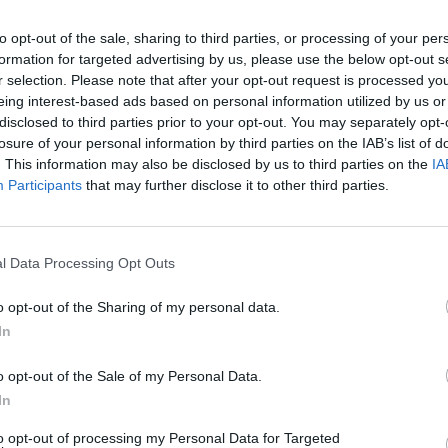
après
to opt-out of the sale, sharing to third parties, or processing of your per
 sur une jambe ? La durée serait un indicateur de bonne
formation for targeted advertising by us, please use the below opt-out s
1.3k v
ilienne. On vous en dit plus.
r selection. Please note that after your opt-out request is processed y
Arthr
eing interest-based ads based on personal information utilized by us or
malad
ins de 10 secondes ?
disclosed to third parties prior to your opt-out. You may separately opt-
losure of your personal information by third parties on the IAB’s list of
1.3k v
. This information may also be disclosed by us to third parties on the
IA
4 Ast
nouvel indice de longévité
. La capacité de tenir en
Participants
that may further disclose it to other third parties.
ont publiés dans la revue scientifique
British Journal of
Proté
parvenaient pas à tenir debout sur une jambe pendant 10
1.2k v
lus important
dans les 10 années à venir.
l Data Processing Opt Outs
Dents
sauve
o opt-out of the Sharing of my personal data.
In
1k vie
o opt-out of the Sale of my Personal Data.
In
to opt-out of processing my Personal Data for Targeted