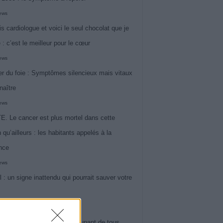
iews
is cardiologue et voici le seul chocolat que je
 : c’est le meilleur pour le cœur
iews
r du foie : Symptômes silencieux mais vitaux
naître
iews
. Le cancer est plus mortel dans cette
 qu’ailleurs : les habitants appelés à la
ance
iews
l : un signe inattendu qui pourrait sauver votre
iews
 le symptôme le plus préoccupant de tous