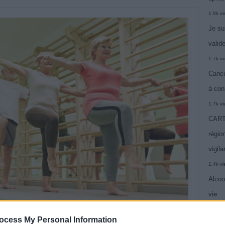
1.9k v
Je su
valide
1.7k v
Cance
à con
1.7k v
CARTE
région
vigil
1.4k v
Alcoo
vie
1.4k v
ocess My Personal Information
C’est