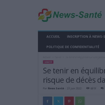
n
e
w
s
-
s
a
ACCUEIL
INSCRIPTION À NEWS-
n
t
POLITIQUE DE CONFIDENTIALITÉ
e
.
Accueil
Santé
Se tenir en équilibre sur une jambe 
f
SANTÉ
r
Se tenir en équili
risque de décès da
Par
News Santé
-
23 juin 2022
6819