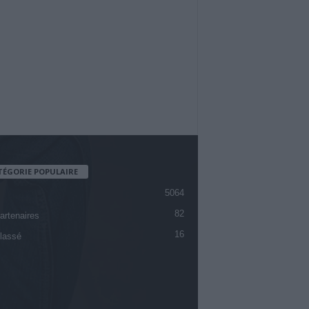
TÉGORIE POPULAIRE
5064
82
artenaires
16
lassé