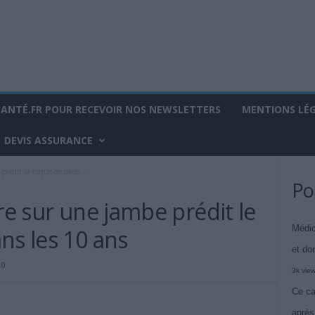
SANTÉ.FR POUR RECEVOIR NOS NEWSLETTERS
MENTIONS LÉ
DEVIS ASSURANCE
prédit le risque de décès...
Po
bre sur une jambe prédit le
Médic
ns les 10 ans
et do
0
3k vie
Ce ca
après