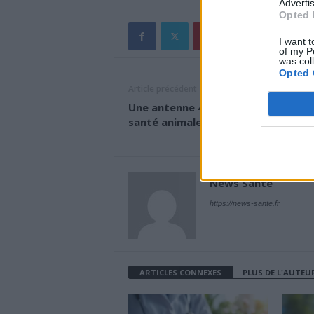
Advertis
Opted 
I want t
of my P
was col
Opted 
Article précédent
Une antenne 4G accusée de nuire à 
santé animale.
News Santé
https://news-sante.fr
ARTICLES CONNEXES
PLUS DE L'AUTEU