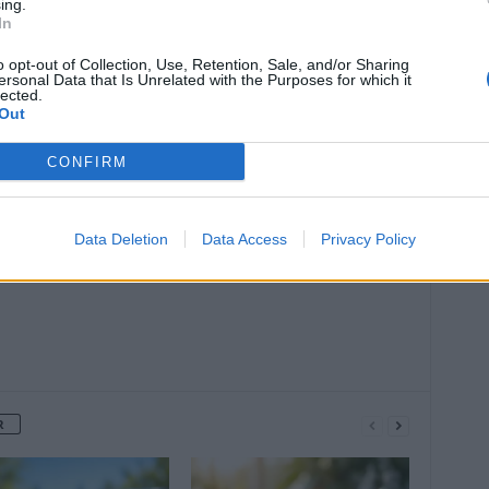
ing.
In
o opt-out of Collection, Use, Retention, Sale, and/or Sharing
ersonal Data that Is Unrelated with the Purposes for which it
lected.
Out
Article suivant
CONFIRM
la
Covid-19 : «On peut dire que c’est la 7e
vague»
Data Deletion
Data Access
Privacy Policy
R