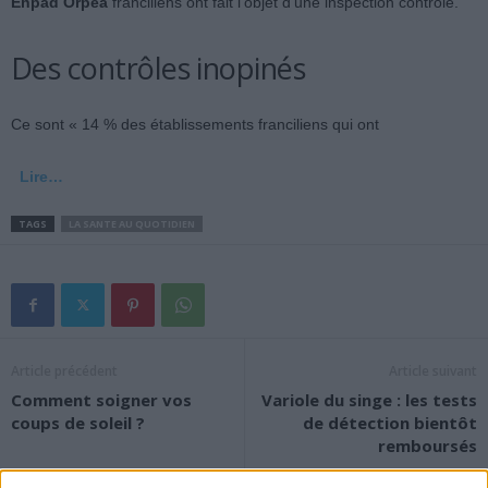
Ehpad Orpea
franciliens ont fait l’objet d’une inspection contrôle.
Des contrôles inopinés
Ce sont « 14 % des établissements franciliens qui ont
Lire…
TAGS
LA SANTE AU QUOTIDIEN
Article précédent
Article suivant
Comment soigner vos
Variole du singe : les tests
coups de soleil ?
de détection bientôt
remboursés