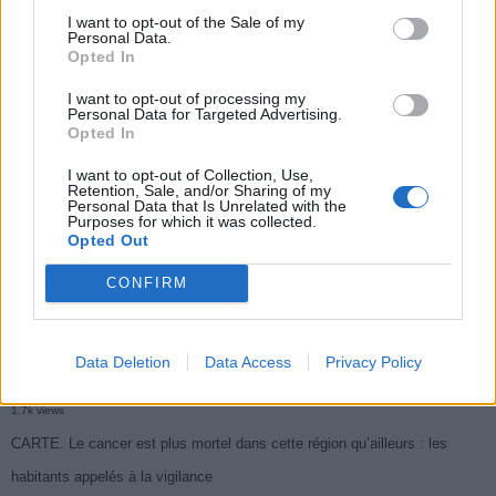
I want to opt-out of the Sale of my
Personal Data.
Populaires
Opted In
I want to opt-out of processing my
Médicament retiré en urgence pour risques graves et données falsifiées
Personal Data for Targeted Advertising.
Opted In
3k views
I want to opt-out of Collection, Use,
Ce cancer mortel explose chez les personnes nées après 1980 : le
Retention, Sale, and/or Sharing of my
Personal Data that Is Unrelated with the
symptôme à repérer
Purposes for which it was collected.
Opted Out
1.9k views
Je suis cardiologue et voici le seul chocolat que je valide : c’est le
CONFIRM
meilleur pour le cœur
1.7k views
Data Deletion
Data Access
Privacy Policy
Cancer du foie : Symptômes silencieux mais vitaux à connaître
1.7k views
CARTE. Le cancer est plus mortel dans cette région qu’ailleurs : les
habitants appelés à la vigilance