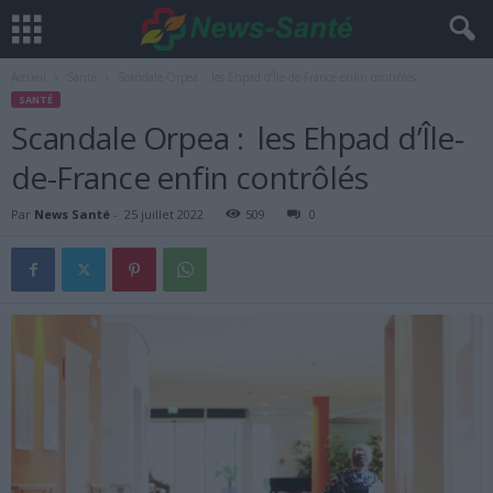
Accueil
Santé
Scandale Orpea : les Ehpad d’Île-de-France enfin contrôlés
SANTÉ
Scandale Orpea : les Ehpad d’Île-
de-France enfin contrôlés
Par
News Santé
-
25 juillet 2022
509
0