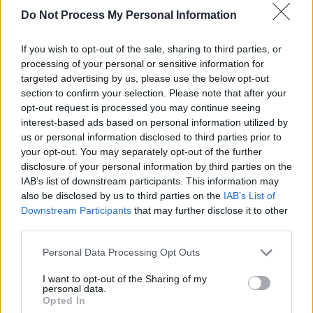
Do Not Process My Personal Information
If you wish to opt-out of the sale, sharing to third parties, or
processing of your personal or sensitive information for
targeted advertising by us, please use the below opt-out
News Santé
section to confirm your selection. Please note that after your
https://news-sante.fr
opt-out request is processed you may continue seeing
interest-based ads based on personal information utilized by
us or personal information disclosed to third parties prior to
ARTICLES CONNEXES
PLUS DE L'AUTEUR
your opt-out. You may separately opt-out of the further
disclosure of your personal information by third parties on the
IAB’s list of downstream participants. This information may
also be disclosed by us to third parties on the
IAB’s List of
Downstream Participants
that may further disclose it to other
third parties.
Santé
Santé
Santé
Canicule : les conseils
Éclipse du 12 août :
Un chewing-gum
essentiels des
attention à la pénurie de
révolutionnaire pour
Personal Data Processing Opt Outs
cardiologues pour
lunettes de sécurité
combattre le cancer
éviter le danger
buccal
I want to opt-out of the Sharing of my
personal data.
Opted In