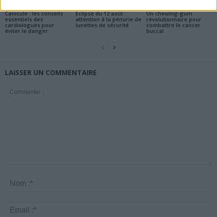
Santé
Santé
Santé
Canicule : les conseils
Éclipse du 12 août :
Un chewing-gum
essentiels des
attention à la pénurie de
révolutionnaire pour
cardiologues pour
lunettes de sécurité
combattre le cancer
éviter le danger
buccal
LAISSER UN COMMENTAIRE