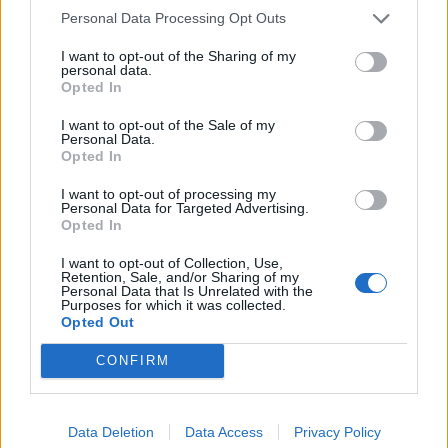
Personal Data Processing Opt Outs
Article précédent
Article suivant
I want to opt-out of the Sharing of my
personal data.
Perte de poids après 60
Urée : le secret pour
Opted In
ans : la véritable clé enfin
comprendre votre santé
révélée
rénale
I want to opt-out of the Sale of my
Personal Data.
Opted In
I want to opt-out of processing my
Personal Data for Targeted Advertising.
Opted In
I want to opt-out of Collection, Use,
news
Retention, Sale, and/or Sharing of my
Personal Data that Is Unrelated with the
Purposes for which it was collected.
Opted Out
ARTICLES CONNEXES
PLUS DE L'AUTEUR
CONFIRM
Data Deletion
Data Access
Privacy Policy