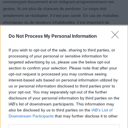
commençant doucement et en intégrant progressivement ces
gestes, ils ont plus de chances de perdurer. Le corps doit
simplement se réadapter, il n’est pas cassé. En cas de maladies
chroniques ou de douleurs inhabituelles, il est important de
consulter un médecin avant d’intensifier l’activité physique.
Do Not Process My Personal Information
Concernant l’alimentation, il est recommandé de continuer à
consommer des protéines pendant le printemps et l’été. Pour
If you wish to opt-out of the sale, sharing to third parties, or
processing of your personal or sensitive information for
faciliter leur intégration, il est conseillé de construire chaque repas
targeted advertising by us, please use the below opt-out
autour d’un aliment riche en protéines, puis d’ajouter des fruits et
section to confirm your selection. Please note that after your
légumes de saison. Par exemple, commencer par du poulet, du
opt-out request is processed you may continue seeing
saumon, des œufs, des lentilles ou du tofu, puis compléter avec
interest-based ads based on personal information utilized by
des asperges, des pois mange-tout, des herbes fraîches, des baies
us or personal information disclosed to third parties prior to
ou des agrumes. Cela permet de rendre chaque repas équilibré et
your opt-out. You may separately opt-out of the further
savoureux.
disclosure of your personal information by third parties on the
IAB’s list of downstream participants. This information may
also be disclosed by us to third parties on the
IAB’s List of
Downstream Participants
that may further disclose it to other
third parties.