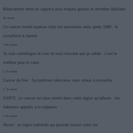
Médicament retiré en urgence pour risques graves et données falsifiées
3k views
Ce cancer mortel explose chez les personnes nées après 1980 : le
symptôme à repérer
1.9k views
Je suis cardiologue et voici le seul chocolat que je valide : c’est le
meilleur pour le cœur
1.7k views
Cancer du foie : Symptômes silencieux mais vitaux à connaître
1.7k views
CARTE. Le cancer est plus mortel dans cette région qu’ailleurs : les
habitants appelés à la vigilance
1.4k views
Alcool : un signe inattendu qui pourrait sauver votre vie