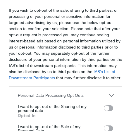
tolérance et son rythme. L’objectif n’est pas la perfection, mais la
If you wish to opt-out of the sale, sharing to third parties, or
capacité à repérer le moment où la situation commence à évoluer.
processing of your personal or sensitive information for
targeted advertising by us, please use the below opt-out
section to confirm your selection. Please note that after your
opt-out request is processed you may continue seeing
interest-based ads based on personal information utilized by
us or personal information disclosed to third parties prior to
your opt-out. You may separately opt-out of the further
Article précédent
Article suivant
disclosure of your personal information by third parties on the
Révolution dans la santé :
Parler seul : le signe
IAB’s list of downstream participants. This information may
une explosion
surprenant d’une
also be disclosed by us to third parties on the
IAB’s List of
d’installations de
intelligence éclatante
Downstream Participants
that may further disclose it to other
médecins en 2025
third parties.
Personal Data Processing Opt Outs
I want to opt-out of the Sharing of my
personal data.
Opted In
I want to opt-out of the Sale of my
news
Personal Data.