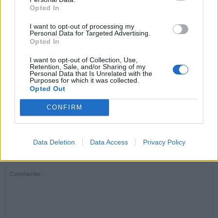
Opted In
I want to opt-out of processing my
ARTICLES CONNEXES
PLUS DE L'AUTEUR
Personal Data for Targeted Advertising.
Opted In
I want to opt-out of Collection, Use,
Retention, Sale, and/or Sharing of my
Personal Data that Is Unrelated with the
Purposes for which it was collected.
Santé
Santé
Santé
Opted Out
Canicule : les conseils
Éclipse du 12 août :
Un chewing-gum
essentiels des
attention à la pénurie de
révolutionnaire pour
cardiologues pour
lunettes de sécurité
combattre le cancer
CONFIRM
éviter le danger
buccal
Data Deletion
Data Access
Privacy Policy
LAISSER UN COMMENTAIRE