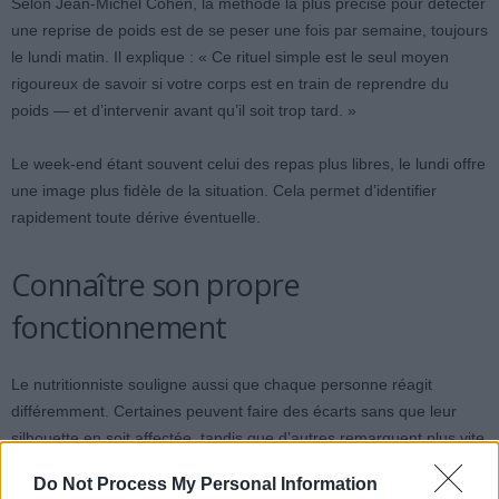
Selon Jean-Michel Cohen, la méthode la plus précise pour détecter
une reprise de poids est de se peser une fois par semaine, toujours
le lundi matin. Il explique : « Ce rituel simple est le seul moyen
rigoureux de savoir si votre corps est en train de reprendre du
poids — et d’intervenir avant qu’il soit trop tard. »
Le week-end étant souvent celui des repas plus libres, le lundi offre
une image plus fidèle de la situation. Cela permet d’identifier
rapidement toute dérive éventuelle.
Connaître son propre
fonctionnement
Le nutritionniste souligne aussi que chaque personne réagit
différemment. Certaines peuvent faire des écarts sans que leur
silhouette en soit affectée, tandis que d’autres remarquent plus vite
les effets d’un relâchement alimentaire. Il n’existe pas de règle
Do Not Process My Personal Information
universelle : chaque organisme possède ses propres seuils de