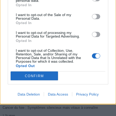
personal data.
éviter le danger
buccal
Opted In
I want to opt-out of the Sale of my
Personal Data.
Opted In
Populaires
I want to opt-out of processing my
Personal Data for Targeted Advertising.
Opted In
Médicament retiré en urgence pour risques graves et données falsifiées
I want to opt-out of Collection, Use,
3k views
Retention, Sale, and/or Sharing of my
Personal Data that Is Unrelated with the
Ce cancer mortel explose chez les personnes nées après 1980 : le
Purposes for which it was collected.
Opted Out
symptôme à repérer
CONFIRM
1.9k views
Je suis cardiologue et voici le seul chocolat que je valide : c’est le
meilleur pour le cœur
Data Deletion
Data Access
Privacy Policy
1.7k views
Cancer du foie : Symptômes silencieux mais vitaux à connaître
1.7k views