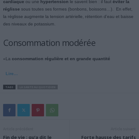
cardiaque
ou une
hypertension
le savent bien : il faut
éviter la
réglisse
sous toutes ses formes (bonbons, boissons…). En effet,
la réglisse augmente la tension artérielle, rétention d’eau et baisse
des niveaux de potassium.
Consommation modérée
«La
consommation régulière et en grande quantité
Lire…
TAGS
LA SANTE AU QUOTIDIEN
Article précédent
Article suivant
Fin de vie : qu’a dit le
Forte hausse des tarifs