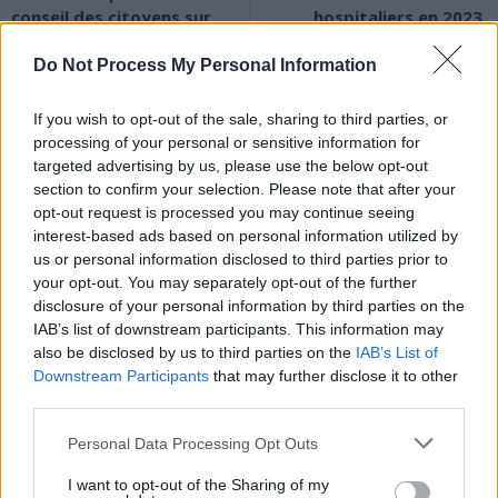
conseil des citoyens sur
hospitaliers en 2023
l’euthanasie ?
Do Not Process My Personal Information
If you wish to opt-out of the sale, sharing to third parties, or
processing of your personal or sensitive information for
targeted advertising by us, please use the below opt-out
section to confirm your selection. Please note that after your
opt-out request is processed you may continue seeing
News Santé
interest-based ads based on personal information utilized by
https://news-sante.fr
us or personal information disclosed to third parties prior to
your opt-out. You may separately opt-out of the further
disclosure of your personal information by third parties on the
ARTICLES CONNEXES
PLUS DE L'AUTEUR
IAB’s list of downstream participants. This information may
also be disclosed by us to third parties on the
IAB’s List of
Downstream Participants
that may further disclose it to other
third parties.
Personal Data Processing Opt Outs
Santé
Santé
Santé
Canicule : les conseils
Éclipse du 12 août :
Un chewing-gum
essentiels des
attention à la pénurie de
révolutionnaire pour
I want to opt-out of the Sharing of my
cardiologues pour
lunettes de sécurité
combattre le cancer