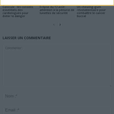
Santé
Santé
Santé
Canicule : les conseils
Éclipse du 12 août :
Un chewing-gum
essentiels des
attention à la pénurie de
révolutionnaire pour
cardiologues pour
lunettes de sécurité
combattre le cancer
éviter le danger
buccal
LAISSER UN COMMENTAIRE