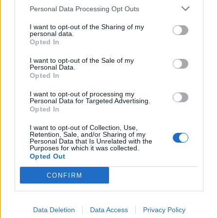
Personal Data Processing Opt Outs
Article précédent
Article suivant
I want to opt-out of the Sharing of my
personal data.
Parkinson : un fléau
Le bruit nocturne pourrait
Opted In
silencieux qui frappe aussi
gravement endommager
les jeunes
votre cœur
I want to opt-out of the Sale of my
Personal Data.
Opted In
I want to opt-out of processing my
Personal Data for Targeted Advertising.
Opted In
I want to opt-out of Collection, Use,
news
Retention, Sale, and/or Sharing of my
Personal Data that Is Unrelated with the
Purposes for which it was collected.
Opted Out
ARTICLES CONNEXES
PLUS DE L'AUTEUR
CONFIRM
Data Deletion
Data Access
Privacy Policy