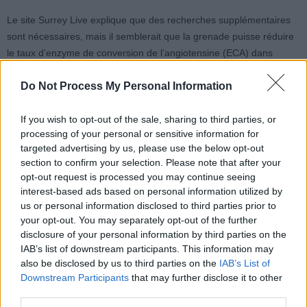
Le site Surrey Live explique que des recherches supplémentaires
sont nécessaires, mais il semblerait que la grenade puisse réduire
le taux d’enzyme de conversion de l’angiotensine (ECA) dans
l’organisme. Cette enzyme joue un rôle dans la régulation de la
pression artérielle. Le Conseil national sur le vieillissement souligne
Do Not Process My Personal Information
également que la grenade est riche en nutriments, en fibres, en
antioxydants et en potassium. Le jus de grenade peut donc être un
If you wish to opt-out of the sale, sharing to third parties, or
processing of your personal or sensitive information for
complément agréable dans une alimentation équilibrée, mais il ne
targeted advertising by us, please use the below opt-out
doit pas remplacer un traitement médical.
section to confirm your selection. Please note that after your
opt-out request is processed you may continue seeing
En cas de persistance des maux de tête, des troubles visuels ou
interest-based ads based on personal information utilized by
des douleurs thoraciques malgré la perte de poids et les
us or personal information disclosed to third parties prior to
ajustements de mode de vie, il est important de consulter
your opt-out. You may separately opt-out of the further
rapidement un médecin.
disclosure of your personal information by third parties on the
IAB’s list of downstream participants. This information may
also be disclosed by us to third parties on the
IAB’s List of
Downstream Participants
that may further disclose it to other
third parties.