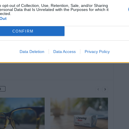
o opt-out of Collection, Use, Retention, Sale, and/or Sharing
ersonal Data that Is Unrelated with the Purposes for which it
Article suivant
lected.
Out
oir
Quelle est la première cause de
mortalité des femmes ?
CONFIRM
Data Deletion
Data Access
Privacy Policy
R