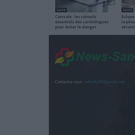
Santé
Santé
Canicule : les conseils
Éclipse
essentiels des cardiologues
la pénu
pour éviter le danger
sécurit
Contactez-nous:
edentify95@gmail.com