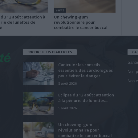
Santé
 du 12 août : attention à
Un chewing-gum
rie de lunettes de
révolutionnaire pour
é
combattre le cancer buccal
ENCORE PLUS D'ARTICLES
CA
Santé
Canicule : les conseils
essentiels des cardiologues
Nos p
pour éviter le danger
Non c
5 août 2026
Éclipse du 12 août : attention
à la pénurie de lunettes...
5 août 2026
Un chewing-gum
révolutionnaire pour
combattre le cancer buccal