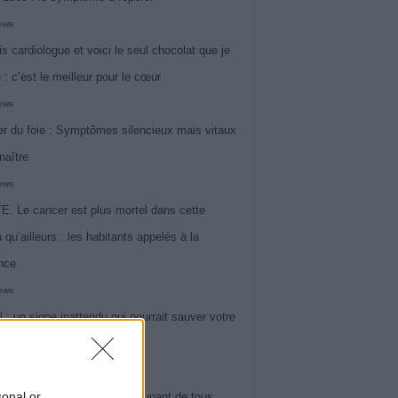
iews
is cardiologue et voici le seul chocolat que je
 : c’est le meilleur pour le cœur
iews
r du foie : Symptômes silencieux mais vitaux
naître
iews
. Le cancer est plus mortel dans cette
 qu’ailleurs : les habitants appelés à la
ance
iews
l : un signe inattendu qui pourrait sauver votre
iews
sonal or
 le symptôme le plus préoccupant de tous