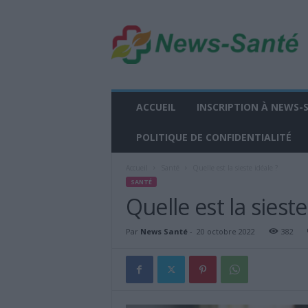
n
e
w
s
-
s
a
ACCUEIL
INSCRIPTION À NEWS-
n
t
POLITIQUE DE CONFIDENTIALITÉ
e
.
Accueil
Santé
Quelle est la sieste idéale ?
f
SANTÉ
r
Quelle est la sieste
Par
News Santé
-
20 octobre 2022
382