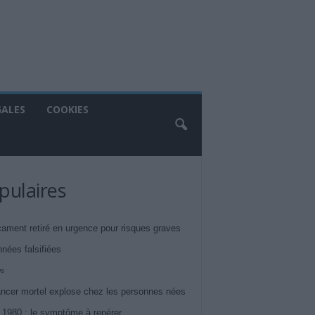
GALES
COOKIES
pulaires
ament retiré en urgence pour risques graves
nnées falsifiées
ws
ncer mortel explose chez les personnes nées
 1980 : le symptôme à repérer