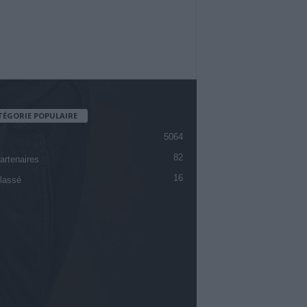
TÉGORIE POPULAIRE
5064
82
artenaires
16
lassé