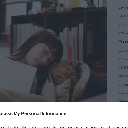
1.9k v
Je su
valide
1.7k v
Cance
à con
1.7k v
CARTE
région
vigil
1.4k v
Alcoo
vie
ocess My Personal Information
1.4k v
to opt-out of the sale, sharing to third parties, or processing of your per
C’est