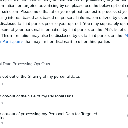
ccumuleraient chaque nuit une dette de sommeil, d’après
formation for targeted advertising by us, please use the below opt-out s
après
e Prévention et d’Éducation pour la Santé (INPES). Or, un
r selection. Please note that after your opt-out request is processed y
 santé et de stress, de manque de concentration, et des
eing interest-based ads based on personal information utilized by us or
1.3k v
 peut pallier ces syndromes. En revanche, elle ne se
disclosed to third parties prior to your opt-out. You may separately opt-
Arthr
losure of your personal information by third parties on the IAB’s list of
malad
. This information may also be disclosed by us to third parties on the
IA
Participants
that may further disclose it to other third parties.
1.3k v
4 Ast
Proté
inutes. En réalité, celles de 10 minutes seraient les plus
l Data Processing Opt Outs
2006, de l’Université de
1.2k v
o opt-out of the Sharing of my personal data.
Dents
In
sauve
1k vie
o opt-out of the Sale of my Personal Data.
In
to opt-out of processing my Personal Data for Targeted
ing.
In