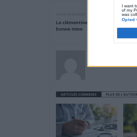
I want t
of my P
Article précédent
was col
Opted 
La clémentine : votre alliée pour av
bonne mine
News Santé
https://news-sante.fr
ARTICLES CONNEXES
PLUS DE L'AUTEU