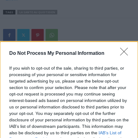
TAGS
LA SANTE AU QUOTIDIEN
Do Not Process My Personal Information
Article précédent
Article suivant
Variant BA.5: quel est ce
Variole du singe :
nouveau symptôme qui
ouverture d’un
If you wish to opt-out of the sale, sharing to third parties, or
provoque des troubles du
vaccinodrome à Paris
processing of your personal or sensitive information for
sommeil ?
targeted advertising by us, please use the below opt-out
section to confirm your selection. Please note that after your
opt-out request is processed you may continue seeing
interest-based ads based on personal information utilized by
us or personal information disclosed to third parties prior to
your opt-out. You may separately opt-out of the further
disclosure of your personal information by third parties on the
IAB’s list of downstream participants. This information may
News Santé
also be disclosed by us to third parties on the
IAB’s List of