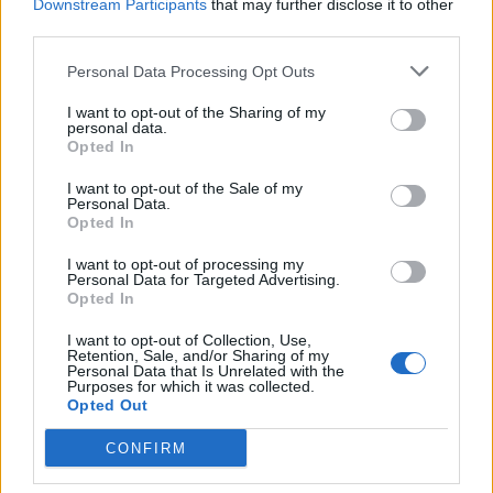
Downstream Participants
that may further disclose it to other
https://news-sante.fr
third parties.
ARTICLES CONNEXES
PLUS DE L'AUTEUR
Personal Data Processing Opt Outs
I want to opt-out of the Sharing of my
personal data.
Opted In
I want to opt-out of the Sale of my
Santé
Personal Data.
Santé
Santé
Canicule : les conseils
Opted In
Éclipse du 12 août :
Un chewing-gum
essentiels des
attention à la pénurie de
révolutionnaire pour
cardiologues pour
lunettes de sécurité
combattre le cancer
éviter le danger
buccal
I want to opt-out of processing my
Personal Data for Targeted Advertising.
Opted In
I want to opt-out of Collection, Use,
Retention, Sale, and/or Sharing of my
Personal Data that Is Unrelated with the
Populaires
Purposes for which it was collected.
Opted Out
Médicament retiré en urgence pour risques graves et données falsifiées
CONFIRM
2.9k views