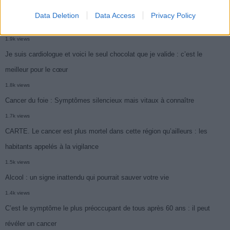
Ce cancer mortel explose chez les personnes nées après 1980 : le
Data Deletion
Data Access
Privacy Policy
symptôme à repérer
1.9k views
Je suis cardiologue et voici le seul chocolat que je valide : c’est le
meilleur pour le cœur
1.8k views
Cancer du foie : Symptômes silencieux mais vitaux à connaître
1.7k views
CARTE. Le cancer est plus mortel dans cette région qu’ailleurs : les
habitants appelés à la vigilance
1.5k views
Alcool : un signe inattendu qui pourrait sauver votre vie
1.4k views
C’est le symptôme le plus préoccupant de tous après 60 ans : il peut
révéler un cancer