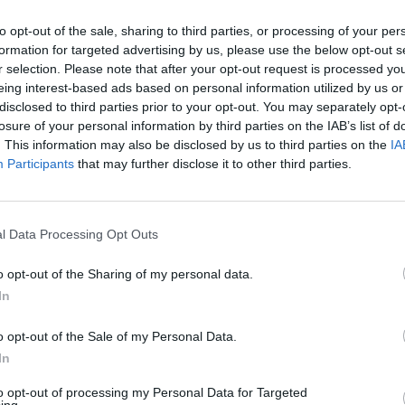
après
to opt-out of the sale, sharing to third parties, or processing of your per
nu le conseil scientifique. 5 millions de Français sont
formation for targeted advertising by us, please use the below opt-out s
1.3k v
 du vaccin contre la Covid. Qui est concerné ? Est-ce
r selection. Please note that after your opt-out request is processed y
Arthr
eing interest-based ads based on personal information utilized by us or
disclosed to third parties prior to your opt-out. You may separately opt-
malad
losure of your personal information by third parties on the IAB’s list of
1.3k v
MIOLOGIQUE PRÉOCCUPANT»
. This information may also be disclosed by us to third parties on the
IA
4 Ast
Participants
that may further disclose it to other third parties.
Proté
al dans un «contexte épidémiologique qui reste
1.2k v
l Data Processing Opt Outs
ntagieux
». C’est ce qu’a expliqué mercredi 20 juillet le
Décou
sse. Cet élargissement concerne à près 5 millions de
de Pr
o opt-out of the Sharing of my personal data.
xième rappel vaccinal
, n’est
pas
In
1.1k v
o opt-out of the Sale of my Personal Data.
In
to opt-out of processing my Personal Data for Targeted