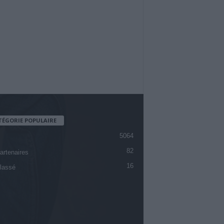
TÉGORIE POPULAIRE
5064
82
artenaires
16
lassé