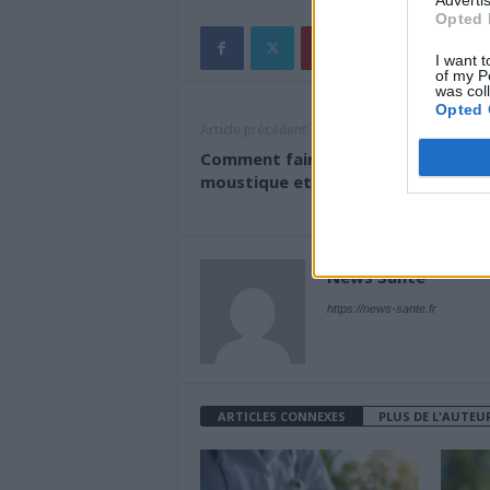
Advertis
Opted 
I want t
of my P
was col
Opted 
Article précédent
Comment faire la différence entre 
moustique et un moustique tigre ?
News Santé
https://news-sante.fr
ARTICLES CONNEXES
PLUS DE L'AUTEU