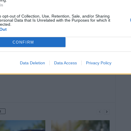
ing.
In
o opt-out of Collection, Use, Retention, Sale, and/or Sharing
ersonal Data that Is Unrelated with the Purposes for which it
lected.
Out
Article suivant
un
Pourquoi utiliser une gourde isotherme
CONFIRM
?
Data Deletion
Data Access
Privacy Policy
R