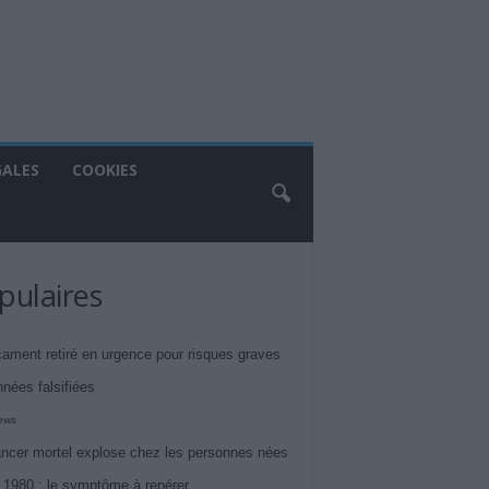
GALES
COOKIES
pulaires
ament retiré en urgence pour risques graves
nnées falsifiées
iews
ncer mortel explose chez les personnes nées
 1980 : le symptôme à repérer