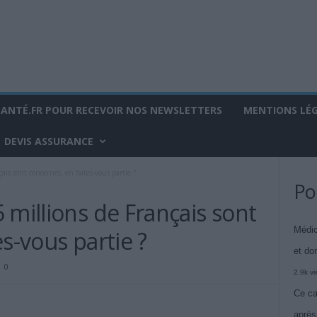
SANTÉ.FR POUR RECEVOIR NOS NEWSLETTERS
MENTIONS LÉ
DEVIS ASSURANCE
ais sont concernés, en faites-vous partie ?
Po
 millions de Français sont
Médic
s-vous partie ?
et do
0
2.9k v
Ce ca
après