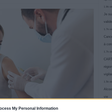
1.9k v
Je su
valide
1.7k v
Cance
à con
1.7k v
CARTE
région
vigil
1.5k v
Alcoo
vie
1.4k v
ocess My Personal Information
C’est