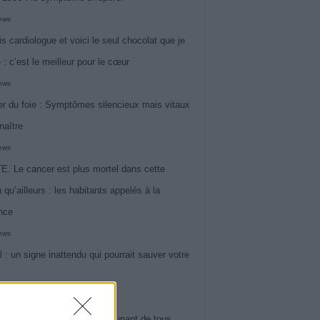
iews
is cardiologue et voici le seul chocolat que je
 : c’est le meilleur pour le cœur
iews
r du foie : Symptômes silencieux mais vitaux
naître
iews
. Le cancer est plus mortel dans cette
 qu’ailleurs : les habitants appelés à la
ance
iews
l : un signe inattendu qui pourrait sauver votre
iews
 le symptôme le plus préoccupant de tous