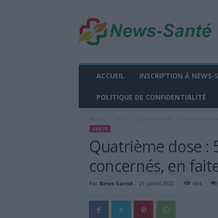
n
e
w
s
-
s
a
ACCUEIL
INSCRIPTION À NEWS-
n
t
POLITIQUE DE CONFIDENTIALITÉ
e
.
Accueil
Santé
Quatrième dose : 5 millions de Franç
f
SANTÉ
r
Quatrième dose : 5
concernés, en faite
Par
News Santé
-
21 juillet 2022
434