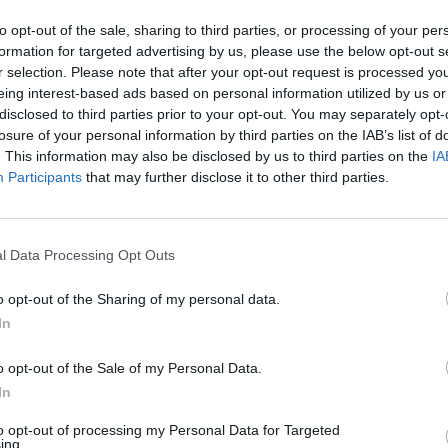
après
to opt-out of the sale, sharing to third parties, or processing of your per
20 mai, la responsabilité du certificateur TÜV Rheinland
formation for targeted advertising by us, please use the below opt-out s
1.3k v
es mammaires PIP. La société allemande est condamnée à
r selection. Please note that after your opt-out request is processed y
Arthr
eing interest-based ads based on personal information utilized by us or
. Retour sur ce scandale sanitaire, vieux de dix ans.
disclosed to third parties prior to your opt-out. You may separately opt-
malad
losure of your personal information by third parties on the IAB’s list of
1.3k v
. This information may also be disclosed by us to third parties on the
IA
Participants
that may further disclose it to other third parties.
4 Ast
 contrôle de la société Poly Implant Prothèse (PIP) par
Proté
s produits de santé.
Les implants mammaires de cette
1.2k v
l Data Processing Opt Outs
l de rupture.
Décou
o opt-out of the Sharing of my personal data.
de Pr
In
1.1k v
o opt-out of the Sale of my Personal Data.
In
to opt-out of processing my Personal Data for Targeted
ing.