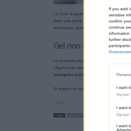
If you wish 
La Cour d’appel de Paris a reconnu, jeudi 
sensitive in
dans une partie de l’affaire des prothès
confirm you
continue se
indemniser plusieurs centaines de victimes
information 
further disc
Gel non conforme
participants
Downstream 
Le scandale éclate en 2010 à la suite d’un
l’Agence de sécurité du médicament et de
Persona
entreprise présentaient un taux anorma
I want t
Ils étaient en fait
Opted 
Lire…
I want t
Opted 
TAGS
LA SANTE AU QUOTIDIEN
I want 
Advertis