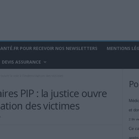
SANTÉ.FR POUR RECEVOIR NOS NEWSLETTERS
MENTIONS LÉ
DEVIS ASSURANCE
 ouvre la voie à l’indemnisation des victimes
Po
s PIP : la justice ouvre
Médic
sation des victimes
et do
0
2.9k v
Ce ca
après