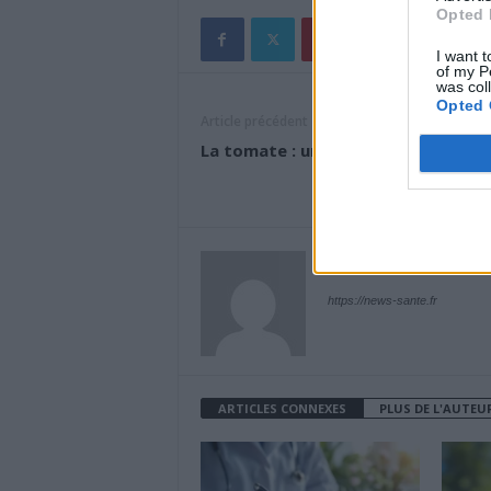
Opted 
I want t
of my P
was col
Opted 
Article précédent
La tomate : un super légume-fruit 
News Santé
https://news-sante.fr
ARTICLES CONNEXES
PLUS DE L'AUTEU