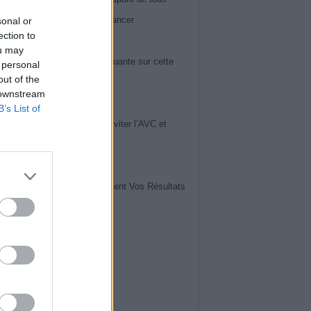
 60 ans : il peut révéler un cancer
sonal or
ection to
iews
ou may
ose du genou : la vérité choquante sur cette
 personal
out of the
ie en pleine expansion
 downstream
iews
B’s List of
uces de Cardiologues pour Éviter l’AVC et
ger Votre Cerveau
iews
vrez Comment Lire Facilement Vos Résultats
ise de Sang
iews