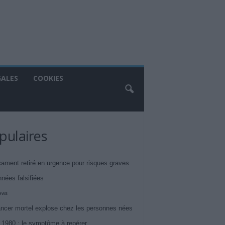
GALES
COOKIES
pulaires
ament retiré en urgence pour risques graves
nnées falsifiées
iews
ncer mortel explose chez les personnes nées
 1980 : le symptôme à repérer