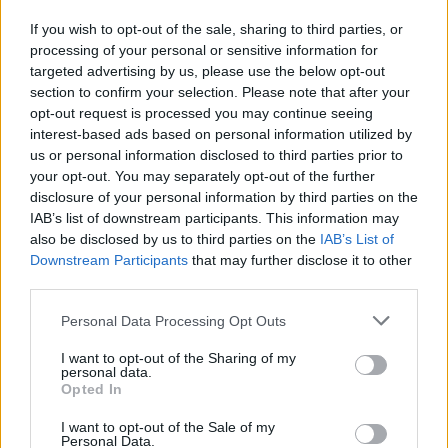
If you wish to opt-out of the sale, sharing to third parties, or
News Santé
processing of your personal or sensitive information for
https://news-sante.fr
targeted advertising by us, please use the below opt-out
section to confirm your selection. Please note that after your
opt-out request is processed you may continue seeing
ARTICLES CONNEXES
PLUS DE L'AUTEUR
interest-based ads based on personal information utilized by
us or personal information disclosed to third parties prior to
your opt-out. You may separately opt-out of the further
disclosure of your personal information by third parties on the
IAB’s list of downstream participants. This information may
also be disclosed by us to third parties on the
IAB’s List of
Santé
Santé
Santé
Downstream Participants
that may further disclose it to other
Canicule : les conseils
Éclipse du 12 août :
Un chewing-gum
essentiels des
attention à la pénurie de
révolutionnaire pour
third parties.
cardiologues pour
lunettes de sécurité
combattre le cancer
éviter le danger
buccal
Personal Data Processing Opt Outs
I want to opt-out of the Sharing of my
personal data.
Opted In
Populaires
I want to opt-out of the Sale of my
Personal Data.