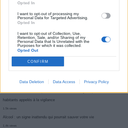
Opted In
Médicament retiré en urgence pour risques graves et données falsifiées
I want to opt-out of processing my
2.9k views
Personal Data for Targeted Advertising.
Opted In
Ce cancer mortel explose chez les personnes nées après 1980 : le
symptôme à repérer
I want to opt-out of Collection, Use,
Retention, Sale, and/or Sharing of my
1.9k views
Personal Data that Is Unrelated with the
Purposes for which it was collected.
Je suis cardiologue et voici le seul chocolat que je valide : c’est le
Opted Out
meilleur pour le cœur
CONFIRM
1.8k views
Cancer du foie : Symptômes silencieux mais vitaux à connaître
Data Deletion
Data Access
Privacy Policy
1.7k views
CARTE. Le cancer est plus mortel dans cette région qu’ailleurs : les
habitants appelés à la vigilance
1.5k views
Alcool : un signe inattendu qui pourrait sauver votre vie
1.4k views