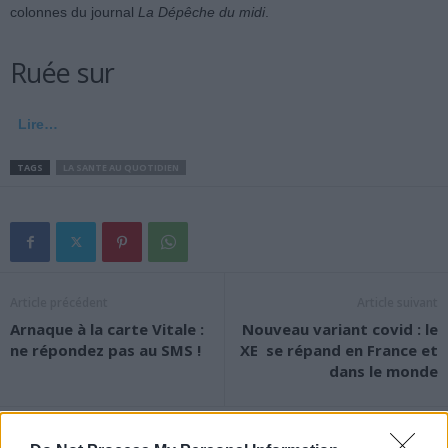
colonnes du journal
La Dépêche du midi
.
Ruée sur
Lire…
TAGS
LA SANTE AU QUOTIDIEN
Article précédent
Article suivant
Arnaque à la carte Vitale :
Nouveau variant covid : le
ne répondez pas au SMS !
XE se répand en France et
dans le monde