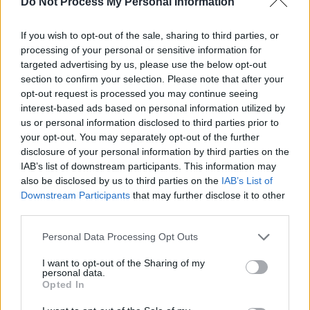
Do Not Process My Personal Information
If you wish to opt-out of the sale, sharing to third parties, or
processing of your personal or sensitive information for
News Santé
targeted advertising by us, please use the below opt-out
https://news-sante.fr
section to confirm your selection. Please note that after your
opt-out request is processed you may continue seeing
interest-based ads based on personal information utilized by
ARTICLES CONNEXES
PLUS DE L'AUTEUR
us or personal information disclosed to third parties prior to
your opt-out. You may separately opt-out of the further
disclosure of your personal information by third parties on the
IAB’s list of downstream participants. This information may
also be disclosed by us to third parties on the
IAB’s List of
Downstream Participants
that may further disclose it to other
Santé
Santé
Santé
third parties.
Canicule : les conseils
Éclipse du 12 août :
Un chewing-gum
essentiels des
attention à la pénurie de
révolutionnaire pour
cardiologues pour
lunettes de sécurité
combattre le cancer
Personal Data Processing Opt Outs
éviter le danger
buccal
I want to opt-out of the Sharing of my
personal data.
Opted In