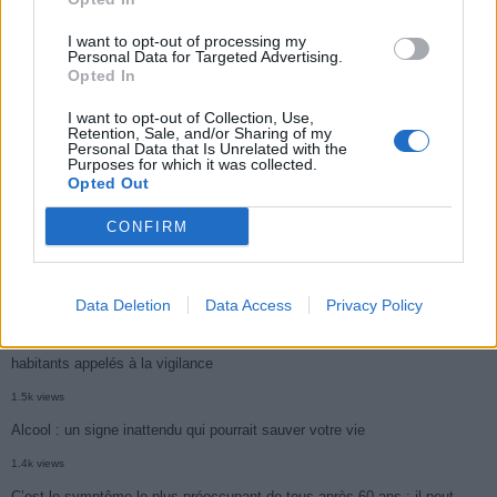
2.9k views
I want to opt-out of processing my
Personal Data for Targeted Advertising.
Ce cancer mortel explose chez les personnes nées après 1980 : le
Opted In
symptôme à repérer
I want to opt-out of Collection, Use,
1.9k views
Retention, Sale, and/or Sharing of my
Personal Data that Is Unrelated with the
Je suis cardiologue et voici le seul chocolat que je valide : c’est le
Purposes for which it was collected.
Opted Out
meilleur pour le cœur
CONFIRM
1.7k views
Cancer du foie : Symptômes silencieux mais vitaux à connaître
1.7k views
Data Deletion
Data Access
Privacy Policy
CARTE. Le cancer est plus mortel dans cette région qu’ailleurs : les
habitants appelés à la vigilance
1.5k views
Alcool : un signe inattendu qui pourrait sauver votre vie
1.4k views
C’est le symptôme le plus préoccupant de tous après 60 ans : il peut