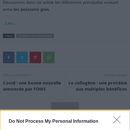
Découvrons dans cet article les différences principales existant
entre
les poissons gras
Lire…
TAGS
LA SANTE AU QUOTIDIEN
Article précédent
Article suivant
Covid : une bonne nouvelle
Le collagène : une protéine
annoncée par l’OMS
aux multiples bénéfices
Do Not Process My Personal Information