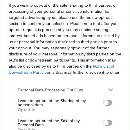
News Santé
If you wish to opt-out of the sale, sharing to third parties, or
processing of your personal or sensitive information for
https://news-sante.fr
targeted advertising by us, please use the below opt-out
section to confirm your selection. Please note that after your
opt-out request is processed you may continue seeing
ARTICLES CONNEXES
PLUS DE L'AUTEUR
interest-based ads based on personal information utilized by
us or personal information disclosed to third parties prior to
your opt-out. You may separately opt-out of the further
disclosure of your personal information by third parties on the
IAB’s list of downstream participants. This information may
Santé
Santé
Santé
also be disclosed by us to third parties on the
IAB’s List of
Canicule : les conseils
Éclipse du 12 août :
Un chewing-gum
Downstream Participants
that may further disclose it to other
essentiels des
attention à la pénurie de
révolutionnaire pour
cardiologues pour
lunettes de sécurité
combattre le cancer
third parties.
éviter le danger
buccal
Personal Data Processing Opt Outs
I want to opt-out of the Sharing of my
personal data.
Opted In
Populaires
I want to opt-out of the Sale of my
Personal Data.
Médicament retiré en urgence pour risques graves et données falsifiées
Opted In