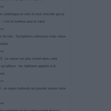
iews
is cardiologue et voici le seul chocolat que je
 : c’est le meilleur pour le cœur
iews
r du foie : Symptômes silencieux mais vitaux
naître
iews
. Le cancer est plus mortel dans cette
 qu’ailleurs : les habitants appelés à la
ance
iews
l : un signe inattendu qui pourrait sauver votre
iews
 le symptôme le plus préoccupant de tous