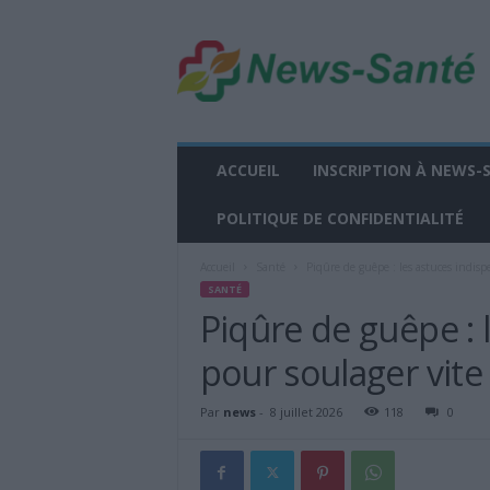
n
e
w
s
-
s
a
ACCUEIL
INSCRIPTION À NEWS-
n
t
POLITIQUE DE CONFIDENTIALITÉ
e
.
Accueil
Santé
Piqûre de guêpe : les astuces indisp
f
SANTÉ
r
Piqûre de guêpe : 
pour soulager vite
Par
news
-
8 juillet 2026
118
0