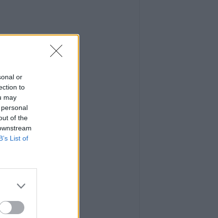
sonal or
ection to
ou may
 personal
out of the
 downstream
B’s List of