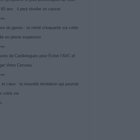
 60 ans : il peut révéler un cancer
iews
ose du genou : la vérité choquante sur cette
ie en pleine expansion
iews
uces de Cardiologues pour Éviter l’AVC et
ger Votre Cerveau
iews
 et cœur : la nouvelle révélation qui pourrait
r votre vie
ws