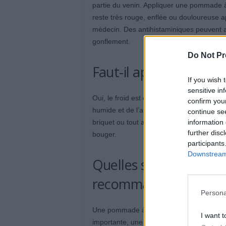
partie du venin. Appliquer une pommade à l
reste très rouge, enflée ou douloureuse 
médecin. Des antihistaminiques peuvent 
gonflement.
Do Not Pr
Faut-il appliquer du fr
If you wish 
sensitive in
Oui, le froid est efficace pour calmer la d
confirm you
humide et de l’appliquer sur la zone conce
continue se
information 
briquet ou tout autre moyen, pour ne pas 
further disc
bouger.
participants
Downstream 
Quelles sont les crè
recommandées ?
Persona
Une pommade à faible dose de cortisone ca
I want t
importante, une crème antihistaminique pe