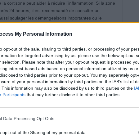
a cortisone peut aider à réduire l’inflammation. Si la zone
après 24 heures, il est recommandé de consulter un
aussi soulager les démangeaisons importantes ou le
ocess My Personal Information
oid ?
to opt-out of the sale, sharing to third parties, or processing of your per
formation for targeted advertising by us, please use the below opt-out s
ouleur. Il est conseillé de placer des glaçons dans un gant
r selection. Please note that after your opt-out request is processed y
rnée. En revanche, il faut éviter de chauffer la site avec un
eing interest-based ads based on personal information utilized by us or
disclosed to third parties prior to your opt-out. You may separately opt-
risquer une brûlure, surtout chez les enfants qui peuvent
losure of your personal information by third parties on the IAB’s list of
. This information may also be disclosed by us to third parties on the
IA
Participants
that may further disclose it to other third parties.
mes et pommades
l Data Processing Opt Outs
lme l’inflammation. En cas de réaction allergique locale
o opt-out of the Sharing of my personal data.
ut réduire le gonflement. Il est conseillé de demander