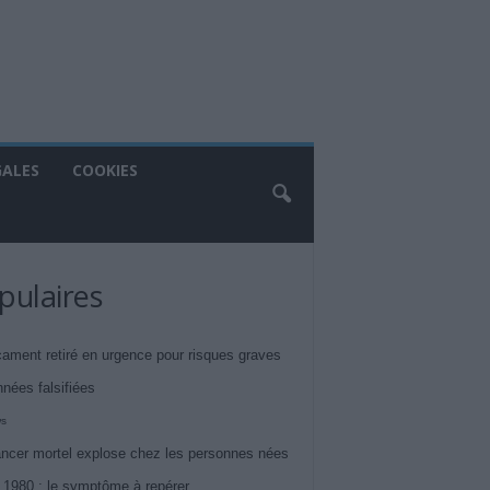
GALES
COOKIES
pulaires
ament retiré en urgence pour risques graves
nnées falsifiées
ws
ncer mortel explose chez les personnes nées
 1980 : le symptôme à repérer