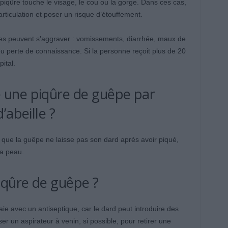
piqûre touche le visage, le cou ou la gorge. Dans ces cas,
rticulation et poser un risque d’étouffement.
es peuvent s’aggraver : vomissements, diarrhée, maux de
ou perte de connaissance. Si la personne reçoit plus de 20
ital.
une piqûre de guêpe par
’abeille ?
it que la guêpe ne laisse pas son dard après avoir piqué,
la peau.
iqûre de guêpe ?
aie avec un antiseptique, car le dard peut introduire des
ser un aspirateur à venin, si possible, pour retirer une