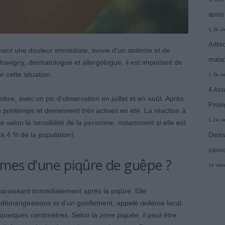
après
1.3k v
Arthr
ent une douleur immédiate, suivie d’un œdème et de
malad
vigny, dermatologue et allergologue, il est important de
 cette situation.
1.3k v
4 Ast
obre, avec un pic d’observation en juillet et en août. Après
Proté
u printemps et deviennent très actives en été. La réaction à
1.2k v
e selon la sensibilité de la personne, notamment si elle est
 à 4 % de la population).
Dents
sauve
ômes d’une piqûre de guêpe ?
1k vie
paraissant immédiatement après la piqûre. Elle
 démangeaisons et d’un gonflement, appelé œdème local.
uelques centimètres. Selon la zone piquée, il peut être