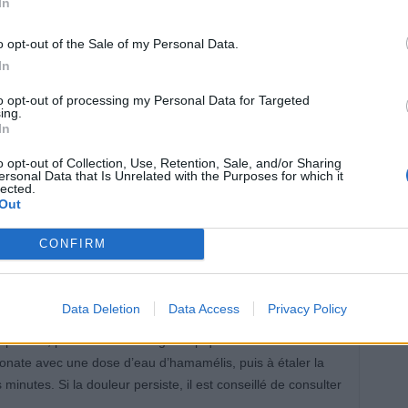
In
raitement adapté.
o opt-out of the Sale of my Personal Data.
les huiles essentielles sont-ils
In
to opt-out of processing my Personal Data for Targeted
ing.
In
 peut soulager la piqûre. Certaines huiles essentielles,
o opt-out of Collection, Use, Retention, Sale, and/or Sharing
riétés anti-inflammatoires et anesthésiantes. Il suffit
ersonal Data that Is Unrelated with the Purposes for which it
lected.
la piqûre, en évitant l’exposition au soleil. Cependant, il
Out
 et ne pas utiliser ces huiles chez les enfants de moins de 7
itantes.
CONFIRM
e est-il efficace ?
Data Deletion
Data Access
Privacy Policy
plasme, peut aider à soulager la piqûre. La recette
onate avec une dose d’eau d’hamamélis, puis à étaler la
inutes. Si la douleur persiste, il est conseillé de consulter