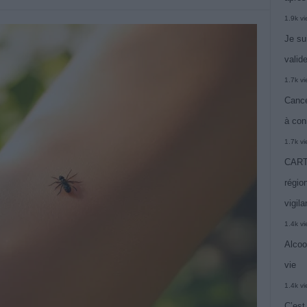
1.9k v
Je su
valide
1.7k v
Cance
à con
1.7k v
CARTE
région
vigil
1.4k v
Alcoo
vie
1.4k v
C’est