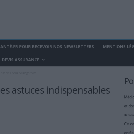
SANTÉ.FR POUR RECEVOIR NOS NEWSLETTERS
MENTIONS LÉ
DEVIS ASSURANCE
ensables pour soulager vite
Po
les astuces indispensables
Médic
et do
3k vie
Ce ca
après