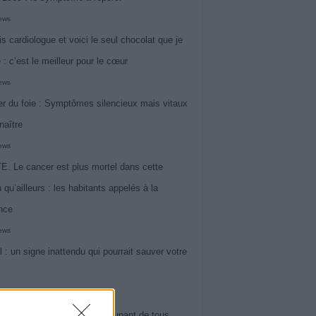
iews
is cardiologue et voici le seul chocolat que je
 : c’est le meilleur pour le cœur
iews
r du foie : Symptômes silencieux mais vitaux
naître
iews
. Le cancer est plus mortel dans cette
 qu’ailleurs : les habitants appelés à la
ance
iews
l : un signe inattendu qui pourrait sauver votre
iews
 le symptôme le plus préoccupant de tous