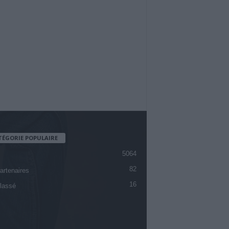
TÉGORIE POPULAIRE
5064
82
artenaires
16
lassé