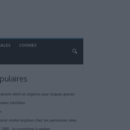
GALES
COOKIES
pulaires
ament retiré en urgence pour risques graves
nnées falsifiées
ws
ncer mortel explose chez les personnes nées
 1980 : le symptôme à repérer