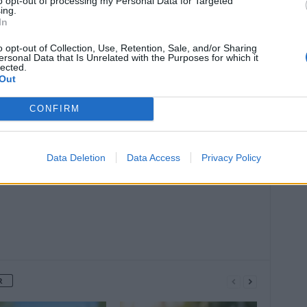
to opt-out of processing my Personal Data for Targeted
ing.
In
o opt-out of Collection, Use, Retention, Sale, and/or Sharing
ersonal Data that Is Unrelated with the Purposes for which it
lected.
Out
Article suivant
Leclerc rappelle des compotes de
CONFIRM
pommes potentiellement dangereuses
Data Deletion
Data Access
Privacy Policy
R