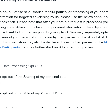
ocess My Personal Information
après
uite pour toutes les femmes, sans ordonnance. Une annonce
to opt-out of the sale, sharing to third parties, or processing of your per
1.3k v
formation for targeted advertising by us, please use the below opt-out s
n vous en dit plus.
Arthr
r selection. Please note that after your opt-out request is processed y
eing interest-based ads based on personal information utilized by us or
malad
rgence accessible à toutes
disclosed to third parties prior to your opt-out. You may separately opt-
1.3k v
losure of your personal information by third parties on the IAB’s list of
. This information may also be disclosed by us to third parties on the
IA
4 Ast
otection des femmes en facilitant leur accès à la
Participants
that may further disclose it to other third parties.
main) en
pharmacie
, de manière
gratuite
et sans
Proté
 ministre de la Santé, François Braun, dans les colonnes
1.2k v
rnier.
Dents
l Data Processing Opt Outs
sauve
 de 18
o opt-out of the Sharing of my personal data.
1k vie
In
o opt-out of the Sale of my Personal Data.
In