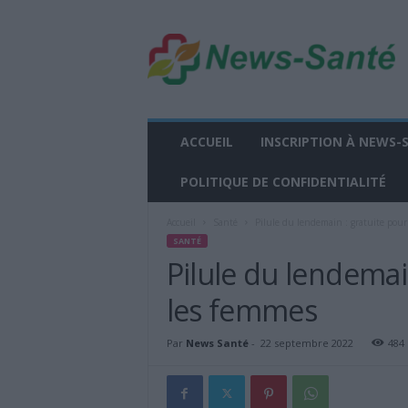
n
e
w
s
-
s
a
ACCUEIL
INSCRIPTION À NEWS-
n
t
POLITIQUE DE CONFIDENTIALITÉ
e
.
Accueil
Santé
Pilule du lendemain : gratuite pour
f
SANTÉ
r
Pilule du lendemai
les femmes
Par
News Santé
-
22 septembre 2022
484