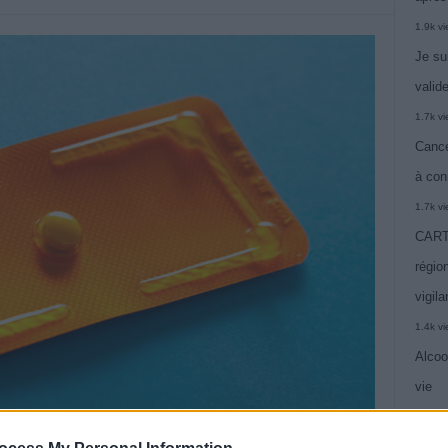
1.9k v
Je su
valide
1.7k v
Cance
à con
1.7k v
CARTE
région
vigil
1.4k v
Alcoo
vie
1.4k v
C’est