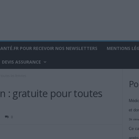
SANTÉ.FR POUR RECEVOIR NOS NEWSLETTERS
MENTIONS LÉ
DEVIS ASSURANCE
 toutes les femmes
Po
n : gratuite pour toutes
Médic
et do
0
3k vie
Ce ca
après