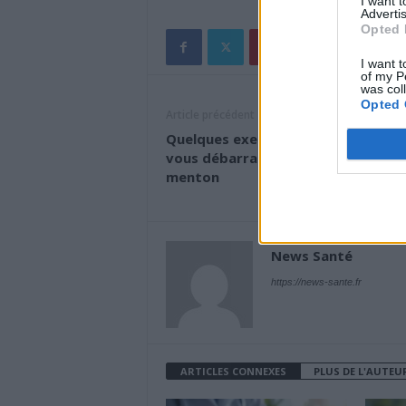
I want 
Advertis
Opted 
I want t
of my P
was col
Opted 
Article précédent
Quelques exercices du visage pour
vous débarrasser de votre double
menton
News Santé
https://news-sante.fr
ARTICLES CONNEXES
PLUS DE L'AUTEU