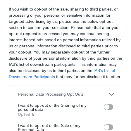
If you wish to opt-out of the sale, sharing to third parties, or
News Santé
processing of your personal or sensitive information for
https://news-sante.fr
targeted advertising by us, please use the below opt-out
section to confirm your selection. Please note that after your
opt-out request is processed you may continue seeing
ARTICLES CONNEXES
PLUS DE L'AUTEUR
interest-based ads based on personal information utilized by
us or personal information disclosed to third parties prior to
your opt-out. You may separately opt-out of the further
disclosure of your personal information by third parties on the
IAB’s list of downstream participants. This information may
also be disclosed by us to third parties on the
IAB’s List of
Santé
Santé
Santé
Downstream Participants
that may further disclose it to other
Canicule : les conseils
Éclipse du 12 août :
Un chewing-gum
essentiels des
attention à la pénurie de
révolutionnaire pour
third parties.
cardiologues pour
lunettes de sécurité
combattre le cancer
éviter le danger
buccal
Personal Data Processing Opt Outs
I want to opt-out of the Sharing of my
personal data.
Opted In
Populaires
I want to opt-out of the Sale of my
Personal Data.