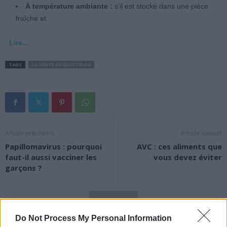
À température ambiante :
s’il est stocké dans une pièce
fraîche et
Lire…
TAGS
LA SANTE AU QUOTIDIEN
Article précédent
Article suivant
Papillomavirus : pourquoi
AVC : ces aliments que
faut-il aussi vacciner les
vous devez éviter
garçons ?
Do Not Process My Personal Information