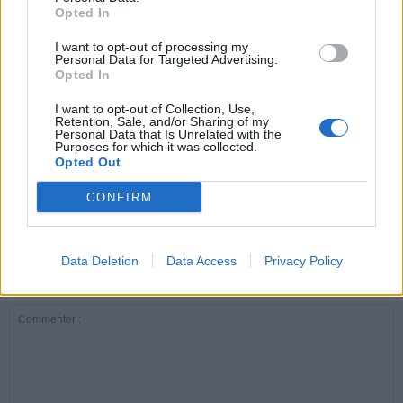
Opted In
ARTICLES CONNEXES
PLUS DE L'AUTEUR
I want to opt-out of processing my
Personal Data for Targeted Advertising.
Opted In
I want to opt-out of Collection, Use,
Retention, Sale, and/or Sharing of my
Personal Data that Is Unrelated with the
Purposes for which it was collected.
Santé
Santé
Santé
Opted Out
Canicule : les conseils
Éclipse du 12 août :
Un chewing-gum
essentiels des
attention à la pénurie de
révolutionnaire pour
cardiologues pour
lunettes de sécurité
combattre le cancer
CONFIRM
éviter le danger
buccal
Data Deletion
Data Access
Privacy Policy
LAISSER UN COMMENTAIRE