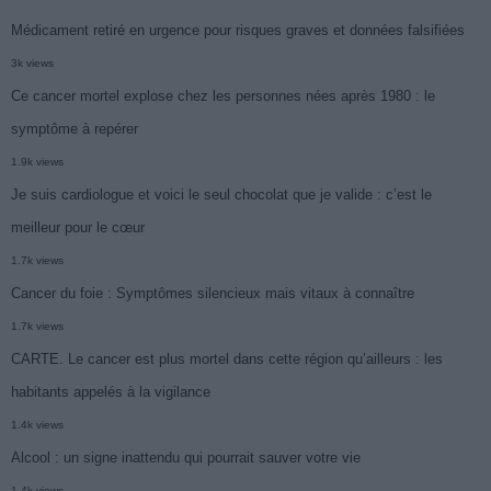
Médicament retiré en urgence pour risques graves et données falsifiées
3k views
Ce cancer mortel explose chez les personnes nées après 1980 : le
symptôme à repérer
1.9k views
Je suis cardiologue et voici le seul chocolat que je valide : c’est le
meilleur pour le cœur
1.7k views
Cancer du foie : Symptômes silencieux mais vitaux à connaître
1.7k views
CARTE. Le cancer est plus mortel dans cette région qu’ailleurs : les
habitants appelés à la vigilance
1.4k views
Alcool : un signe inattendu qui pourrait sauver votre vie
1.4k views