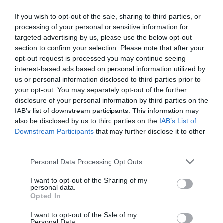
ou se dégoûter.
If you wish to opt-out of the sale, sharing to third parties, or
processing of your personal or sensitive information for
targeted advertising by us, please use the below opt-out
section to confirm your selection. Please note that after your
opt-out request is processed you may continue seeing
interest-based ads based on personal information utilized by
us or personal information disclosed to third parties prior to
Article précédent
Article suivant
your opt-out. You may separately opt-out of the further
Développer des lésions du
Votre lit cache un danger
disclosure of your personal information by third parties on the
col de l’utérus avant 25
invisible pour votre santé
IAB’s list of downstream participants. This information may
ans expose à un risque
also be disclosed by us to third parties on the
IAB’s List of
accru de maladies
Downstream Participants
that may further disclose it to other
cardiovasculaires
third parties.
Personal Data Processing Opt Outs
I want to opt-out of the Sharing of my
personal data.
Opted In
I want to opt-out of the Sale of my
news
Personal Data.