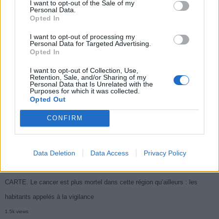
I want to opt-out of the Sale of my
Populaires
Personal Data.
Opted In
Médicament retiré en urgence pour risques graves et données falsifiées
I want to opt-out of processing my
Personal Data for Targeted Advertising.
2.9k views
Opted In
Ce cancer mortel explose chez les personnes nées après 1980 : le
I want to opt-out of Collection, Use,
Retention, Sale, and/or Sharing of my
symptôme à repérer
Personal Data that Is Unrelated with the
Purposes for which it was collected.
1.9k views
Opted Out
Je suis cardiologue et voici le seul chocolat que je valide : c’est le
CONFIRM
meilleur pour le cœur
1.8k views
Data Deletion
Data Access
Privacy Policy
Cancer du foie : Symptômes silencieux mais vitaux à connaître
1.7k views
CARTE. Le cancer est plus mortel dans cette région qu’ailleurs : les
habitants appelés à la vigilance
1.5k views