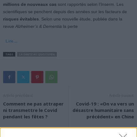
millions de nouveaux cas
sont rapportés selon l’Inserm. Les
scientifiques se penchent depuis des années sur les facteurs de
risques évitables
. Selon une nouvelle étude, publiée dans la
revue
Alzheimer’s & Dementia
la perte
Lire…
TAGS
LA SANTE AU QUOTIDIEN
Article précédent
Article suivant
Comment ne pas attraper
Covid-19 : «On va vers un
ni transmettre le Covid
désastre humanitaire sans
pendant les fêtes ?
précédent» en Chine