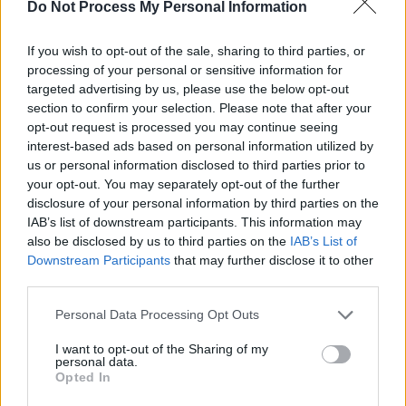
Do Not Process My Personal Information
If you wish to opt-out of the sale, sharing to third parties, or
processing of your personal or sensitive information for
News Santé
targeted advertising by us, please use the below opt-out
section to confirm your selection. Please note that after your
https://news-sante.fr
opt-out request is processed you may continue seeing
interest-based ads based on personal information utilized by
ARTICLES CONNEXES
PLUS DE L'AUTEUR
us or personal information disclosed to third parties prior to
your opt-out. You may separately opt-out of the further
disclosure of your personal information by third parties on the
IAB’s list of downstream participants. This information may
also be disclosed by us to third parties on the
IAB’s List of
Downstream Participants
that may further disclose it to other
Santé
Santé
Santé
third parties.
Canicule : les conseils
Éclipse du 12 août :
Un chewing-gum
essentiels des
attention à la pénurie de
révolutionnaire pour
cardiologues pour
lunettes de sécurité
combattre le cancer
Personal Data Processing Opt Outs
éviter le danger
buccal
I want to opt-out of the Sharing of my
personal data.
Opted In