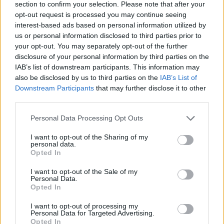
section to confirm your selection. Please note that after your
Article précédent
Article suivant
opt-out request is processed you may continue seeing
Un Père britannique en
Le secret de longévité des
interest-based ads based on personal information utilized by
pleurs : son regret d’avoir
centenaires japonais
us or personal information disclosed to third parties prior to
laissé sa fille non vaccinée
révélée par leur rituel du
your opt-out. You may separately opt-out of the further
dans le coma
miso
disclosure of your personal information by third parties on the
IAB’s list of downstream participants. This information may
also be disclosed by us to third parties on the
IAB’s List of
Downstream Participants
that may further disclose it to other
third parties.
Personal Data Processing Opt Outs
news
I want to opt-out of the Sharing of my
personal data.
Opted In
ARTICLES CONNEXES
PLUS DE L'AUTEUR
I want to opt-out of the Sale of my
Personal Data.
Opted In
I want to opt-out of processing my
Personal Data for Targeted Advertising.
Opted In
Santé
Santé
Santé