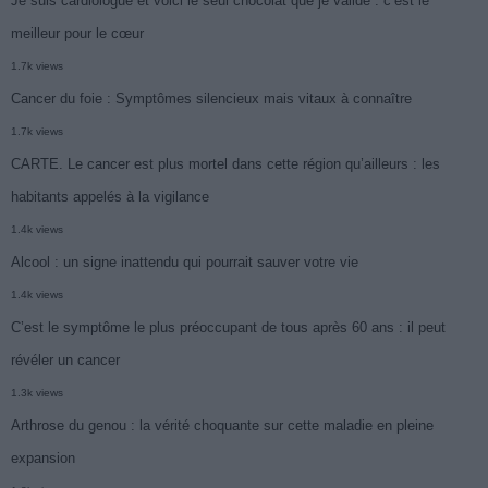
Je suis cardiologue et voici le seul chocolat que je valide : c’est le
meilleur pour le cœur
1.7k views
Cancer du foie : Symptômes silencieux mais vitaux à connaître
1.7k views
CARTE. Le cancer est plus mortel dans cette région qu’ailleurs : les
habitants appelés à la vigilance
1.4k views
Alcool : un signe inattendu qui pourrait sauver votre vie
1.4k views
C’est le symptôme le plus préoccupant de tous après 60 ans : il peut
révéler un cancer
1.3k views
Arthrose du genou : la vérité choquante sur cette maladie en pleine
expansion