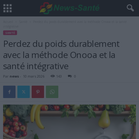
Accueil
Santé
Perdez du poids durablement avec la méthode Onooa et la santé
intégrative
SANTÉ
Perdez du poids durablement
avec la méthode Onooa et la
santé intégrative
Par
news
-
10 mars 2026
143
0