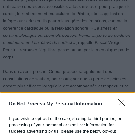
ont réalisé des vidéos accessibles à tous niveaux, pour pratiquer le
cardio, le renforcement musculaire, le Pilates, etc. L’application
intègre aussi des outils pour mieux gérer les émotions, comme la
cohérence cardiaque ou la relaxation sonore.
« Le stress et
certains blocages émotionnels peuvent freiner la perte de poids en
maintenant un taux élevé de cortisol »
, rappelle Pascal Weigel.
Pour lui, retrouver l’équilibre passe autant par le mental que par le
corps.
Dans un avenir proche, Onooa proposera également des
consultations de soutien, pour souligner que la perte de poids est
encore plus efficace lorsqu’elle est accompagnée et respectueuse
du fonctionnement naturel du corps.
Do Not Process My Personal Information
If you wish to opt-out of the sale, sharing to third parties, or
processing of your personal or sensitive information for
targeted advertising by us, please use the below opt-out