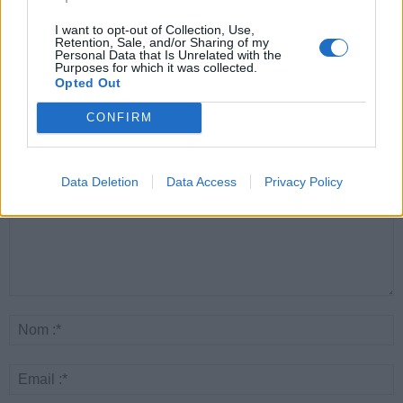
Canicule : les conseils
Éclipse du 12 août :
Un chewing-gum
essentiels des
attention à la pénurie de
révolutionnaire pour
I want to opt-out of Collection, Use,
cardiologues pour
lunettes de sécurité
combattre le cancer
Retention, Sale, and/or Sharing of my
éviter le danger
buccal
Personal Data that Is Unrelated with the
Purposes for which it was collected.
Opted Out
CONFIRM
LAISSER UN COMMENTAIRE
Data Deletion
Data Access
Privacy Policy