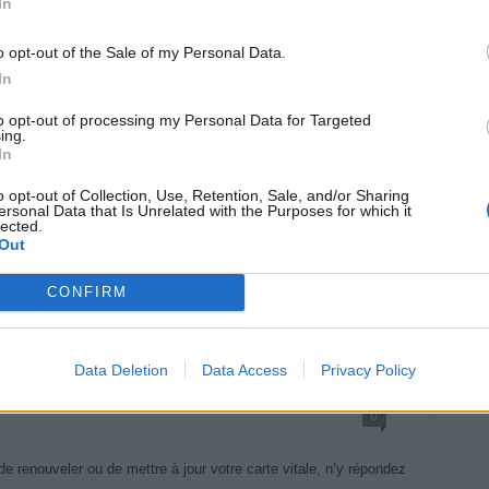
In
o opt-out of the Sale of my Personal Data.
In
to opt-out of processing my Personal Data for Targeted
ing.
In
o opt-out of Collection, Use, Retention, Sale, and/or Sharing
ersonal Data that Is Unrelated with the Purposes for which it
lected.
Out
CONFIRM
tale : ne répondez pas au
Data Deletion
Data Access
Privacy Policy
0
renouveler ou de mettre à jour votre carte vitale, n’y répondez