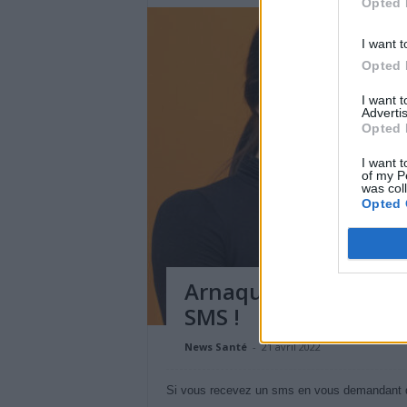
Opted 
I want t
Opted 
I want 
Advertis
Opted 
I want t
of my P
was col
Opted 
Arnaque à la carte Vi
SMS !
News Santé
-
21 avril 2022
Si vous recevez un sms en vous demandant de 