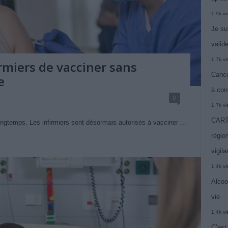
1.9k v
Je su
valide
1.7k v
irmiers de vacciner sans
Cance
e
à con
0
1.7k v
CARTE
ongtemps. Les infirmiers sont désormais autorisés à vacciner ...
région
vigil
1.4k v
Alcoo
vie
1.4k v
C’est