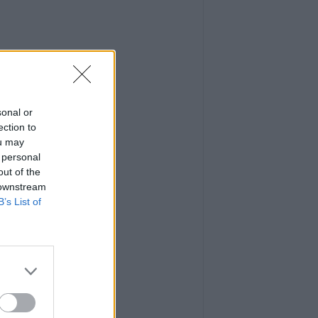
sonal or
ection to
ou may
 personal
out of the
 downstream
B’s List of