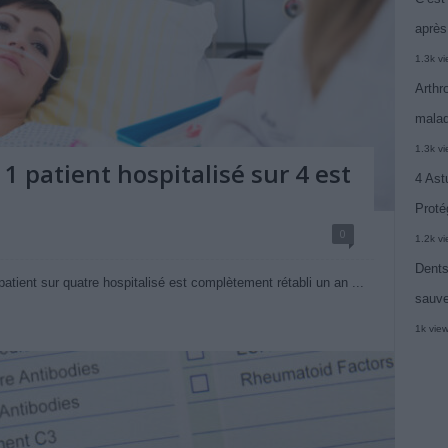
après
1.3k v
Arthr
malad
1.3k v
1 patient hospitalisé sur 4 est
4 Ast
Proté
0
1.2k v
Dents
atient sur quatre hospitalisé est complètement rétabli un an ...
sauve
1k vie