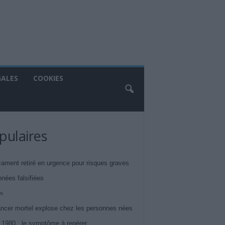
GALES
COOKIES
pulaires
ament retiré en urgence pour risques graves
nnées falsifiées
ws
ncer mortel explose chez les personnes nées
 1980 : le symptôme à repérer