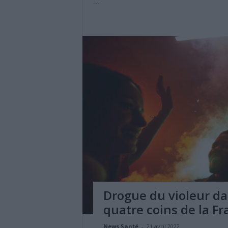
...
Drogue du violeur da
quatre coins de la Fr
News Santé
-
21 avril 2022