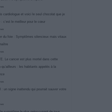
iews
is cardiologue et voici le seul chocolat que je
 : c’est le meilleur pour le cœur
iews
r du foie : Symptômes silencieux mais vitaux
naître
iews
. Le cancer est plus mortel dans cette
 qu’ailleurs : les habitants appelés à la
ance
iews
l : un signe inattendu qui pourrait sauver votre
iews
 le symptôme le plus préoccupant de tous