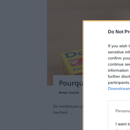
Do Not Pr
If you wish 
sensitive in
confirm you
continue se
information 
further disc
Pourquoi le Doliprane
participants
Downstream 
News Santé
-
21 avril 2022
De nombreuses pharmacies sont en rupture de 
Persona
touchent ...
I want t