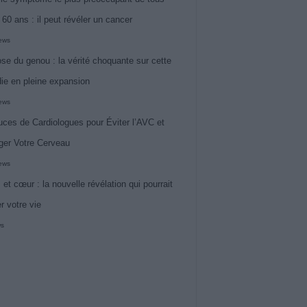
 60 ans : il peut révéler un cancer
iews
ose du genou : la vérité choquante sur cette
ie en pleine expansion
iews
uces de Cardiologues pour Éviter l’AVC et
ger Votre Cerveau
iews
 et cœur : la nouvelle révélation qui pourrait
r votre vie
ws