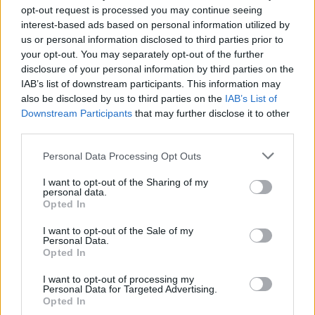
Parler seul : le signe
Vaincre les maladies
opt-out request is processed you may continue seeing
surprenant d’une
cardiaques : découvrez les
interest-based ads based on personal information utilized by
intelligence éclatante
secrets pour protéger
us or personal information disclosed to third parties prior to
votre cœur
your opt-out. You may separately opt-out of the further
disclosure of your personal information by third parties on the
IAB’s list of downstream participants. This information may
also be disclosed by us to third parties on the
IAB’s List of
Downstream Participants
that may further disclose it to other
third parties.
Personal Data Processing Opt Outs
news
I want to opt-out of the Sharing of my
personal data.
Opted In
ARTICLES CONNEXES
PLUS DE L'AUTEUR
I want to opt-out of the Sale of my
Personal Data.
Opted In
I want to opt-out of processing my
Personal Data for Targeted Advertising.
Santé
Santé
Santé
Opted In
Canicule : les conseils
Éclipse du 12 août :
Un chewing-gum
essentiels des
attention à la pénurie de
révolutionnaire pour