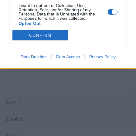
cardiologues pour
lunettes de sécurité
combattre le cancer
I want to opt-out of Collection, Use,
éviter le danger
buccal
Retention, Sale, and/or Sharing of my
Personal Data that Is Unrelated with the
Purposes for which it was collected.
Opted Out
LAISSER UN COMMENTAIRE
CONFIRM
Data Deletion
Data Access
Privacy Policy