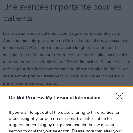
Une avancée importante pour les
patients
Les associations de patients saluent également cette décision.
Anne-Sophie Joly, présidente du Collectif national des associations
d’obèses (CNAO), parle d’une victoire longtemps attendue. Elle
souligne que cette mesure rendra ces traitements plus accessibles,
notamment pour les familles en difficulté financière. Selon elle, il est
difficile pour des familles modestes de dépenser plus de 300 euros
chaque mois pour un traitement, surtout lorsqu’elles ont déjà du
mal à joindre les deux bouts.
Do Not Process My Personal Information
If you wish to opt-out of the sale, sharing to third parties, or
processing of your personal or sensitive information for
targeted advertising by us, please use the below opt-out
Article précédent
Article suivant
section to confirm your selection. Please note that after your