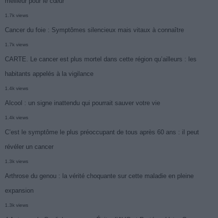
meilleur pour le cœur
1.7k views
Cancer du foie : Symptômes silencieux mais vitaux à connaître
1.7k views
CARTE. Le cancer est plus mortel dans cette région qu’ailleurs : les
habitants appelés à la vigilance
1.4k views
Alcool : un signe inattendu qui pourrait sauver votre vie
1.4k views
C’est le symptôme le plus préoccupant de tous après 60 ans : il peut
révéler un cancer
1.3k views
Arthrose du genou : la vérité choquante sur cette maladie en pleine
expansion
1.3k views