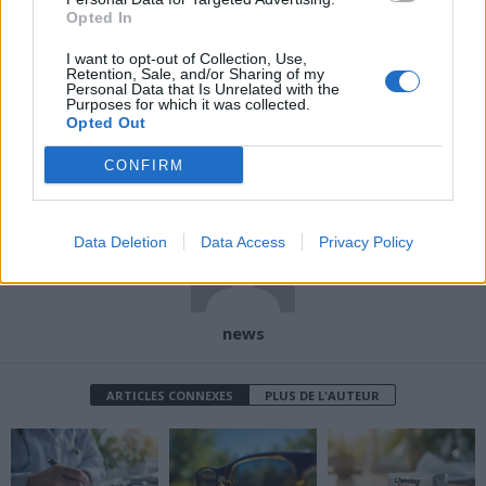
Opted In
I want to opt-out of Collection, Use,
Article précédent
Article suivant
Retention, Sale, and/or Sharing of my
Poids : un faux indicateur
Fringale nocturne :
Personal Data that Is Unrelated with the
Purposes for which it was collected.
de votre vraie santé
comment manger sans
Opted Out
ruiner votre sommeil et
votre ligne
CONFIRM
Data Deletion
Data Access
Privacy Policy
news
ARTICLES CONNEXES
PLUS DE L'AUTEUR