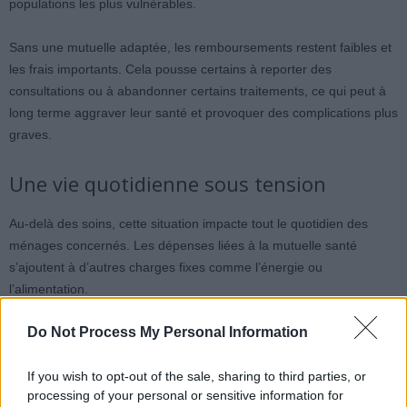
populations les plus vulnérables.
Sans une mutuelle adaptée, les remboursements restent faibles et
les frais importants. Cela pousse certains à reporter des
consultations ou à abandonner certains traitements, ce qui peut à
long terme aggraver leur santé et provoquer des complications plus
graves.
Une vie quotidienne sous tension
Au-delà des soins, cette situation impacte tout le quotidien des
ménages concernés. Les dépenses liées à la mutuelle santé
s’ajoutent à d’autres charges fixes comme l’énergie ou
l’alimentation.
Do Not Process My Personal Information
Cette accumulation crée une pression financière constante, difficile
à gérer. Les seniors modestes, souvent avec des revenus fixes,
sont particulièrement vulnérables. Ils doivent souvent adapter leur
If you wish to opt-out of the sale, sharing to third parties, or
processing of your personal or sensitive information for
mode de vie, ce qui peut affecter leur bien-être global.