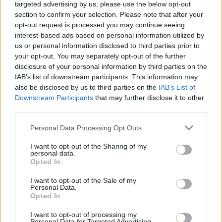
targeted advertising by us, please use the below opt-out
section to confirm your selection. Please note that after your
Les solutions pour s’en sortir
opt-out request is processed you may continue seeing
interest-based ads based on personal information utilized by
Pour faire face à cette situation, plusieurs options existent.
us or personal information disclosed to third parties prior to
Comparer les différentes offres permet parfois de trouver une
your opt-out. You may separately opt-out of the further
disclosure of your personal information by third parties on the
mutuelle plus abordable, tout en conservant des garanties
IAB’s list of downstream participants. This information may
suffisantes.
also be disclosed by us to third parties on the
IAB’s List of
Downstream Participants
that may further disclose it to other
Certaines aides locales peuvent également compléter la «
third parties.
complémentaire santé solidaire » selon la situation. Il est conseillé
de se faire accompagner par des organismes spécialisés pour
Personal Data Processing Opt Outs
mieux comprendre ses droits et démarches possibles.
I want to opt-out of the Sharing of my
personal data.
Opted In
Ces démarches peuvent contribuer à alléger le budget santé et à
garantir un accès aux soins de qualité pour tous.
I want to opt-out of the Sale of my
Personal Data.
Opted In
I want to opt-out of processing my
Personal Data for Targeted Advertising.