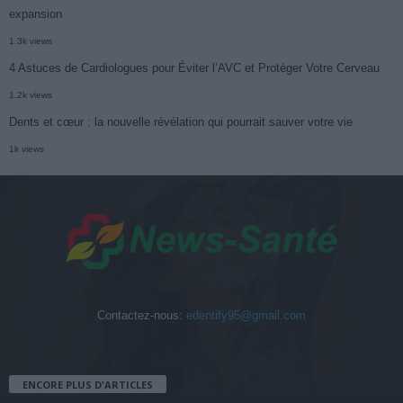
expansion
1.3k views
4 Astuces de Cardiologues pour Éviter l’AVC et Protéger Votre Cerveau
1.2k views
Dents et cœur : la nouvelle révélation qui pourrait sauver votre vie
1k views
Contactez-nous:
edentify95@gmail.com
ENCORE PLUS D'ARTICLES