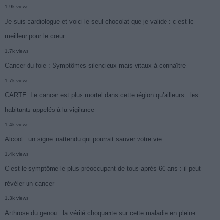
1.9k views
Je suis cardiologue et voici le seul chocolat que je valide : c’est le
meilleur pour le cœur
1.7k views
Cancer du foie : Symptômes silencieux mais vitaux à connaître
1.7k views
CARTE. Le cancer est plus mortel dans cette région qu’ailleurs : les
habitants appelés à la vigilance
1.4k views
Alcool : un signe inattendu qui pourrait sauver votre vie
1.4k views
C’est le symptôme le plus préoccupant de tous après 60 ans : il peut
révéler un cancer
1.3k views
Arthrose du genou : la vérité choquante sur cette maladie en pleine