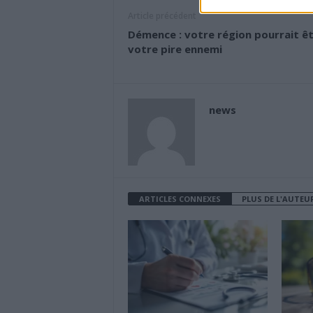
Article précédent
Démence : votre région pourrait ê
votre pire ennemi
news
ARTICLES CONNEXES
PLUS DE L'AUTEU