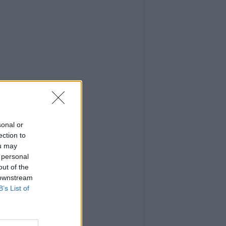
sonal or
ection to
ou may
 personal
out of the
 downstream
B’s List of