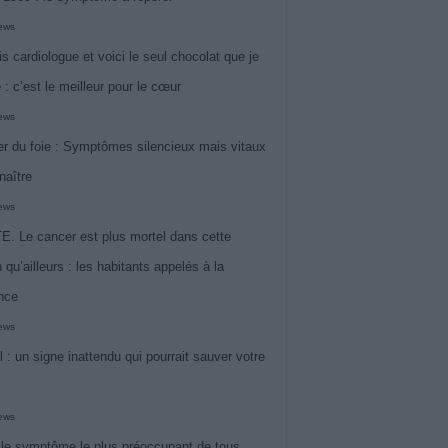
iews
is cardiologue et voici le seul chocolat que je
 : c’est le meilleur pour le cœur
iews
r du foie : Symptômes silencieux mais vitaux
naître
iews
. Le cancer est plus mortel dans cette
 qu’ailleurs : les habitants appelés à la
ance
iews
l : un signe inattendu qui pourrait sauver votre
iews
 le symptôme le plus préoccupant de tous