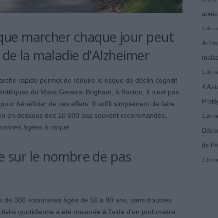
après
1.3k v
ue marcher chaque jour peut
Arthr
n de la maladie d’Alzheimer
malad
1.3k v
che rapide permet de réduire le risque de déclin cognitif
4 Ast
ntifiques du Mass General Brigham, à Boston, il n’est pas
Proté
our bénéficier de ces effets. Il suffit simplement de faire
bien en dessous des 10 000 pas souvent recommandés,
1.2k v
ersonnes âgées à risque.
Décou
de Pr
de sur le nombre de pas
1.1k v
 de 300 volontaires âgés de 50 à 90 ans, sans troubles
ctivité quotidienne a été mesurée à l’aide d’un podomètre,