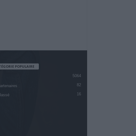
TÉGORIE POPULAIRE
5064
82
artenaires
16
lassé