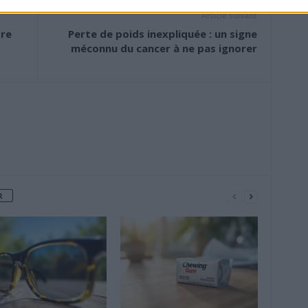
Article suivant
tre
Perte de poids inexpliquée : un signe
méconnu du cancer à ne pas ignorer
R