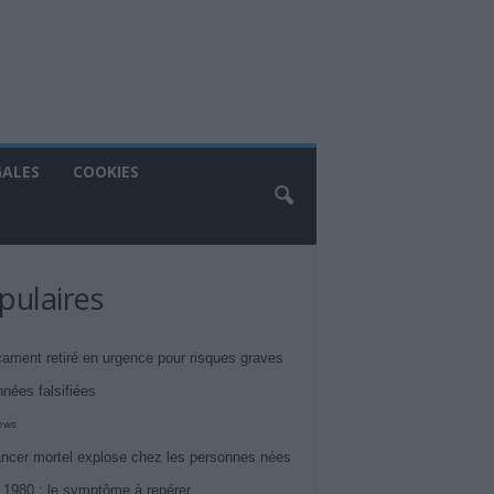
GALES
COOKIES
pulaires
ament retiré en urgence pour risques graves
nnées falsifiées
iews
ncer mortel explose chez les personnes nées
 1980 : le symptôme à repérer