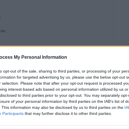
s
rée
 subi des examens d’imagerie cérébrale pour mesurer
ocess My Personal Information
t tau, deux marqueurs biologiques de la maladie
sé des tests cognitifs. Les résultats montrent que les
to opt-out of the sale, sharing to third parties, or processing of your per
ne progression plus lente de ces protéines dans le cerveau,
formation for targeted advertising by us, please use the below opt-out s
es effets étaient particulièrement visibles lorsque
r selection. Please note that after your opt-out request is processed y
t que la marche pourrait agir lors des phases silencieuses
eing interest-based ads based on personal information utilized by us or
disclosed to third parties prior to your opt-out. You may separately opt-
losure of your personal information by third parties on the IAB’s list of
r pour réduire le risque ?
. This information may also be disclosed by us to third parties on the
IA
Participants
that may further disclose it to other third parties.
ntre 3000 et 5000 pas par jour permettait de retarder le