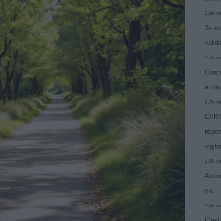
1.9k v
Je su
valide
1.7k v
Cance
à con
1.7k v
CARTE
région
vigil
1.5k v
Alcoo
vie
1.4k v
C’est