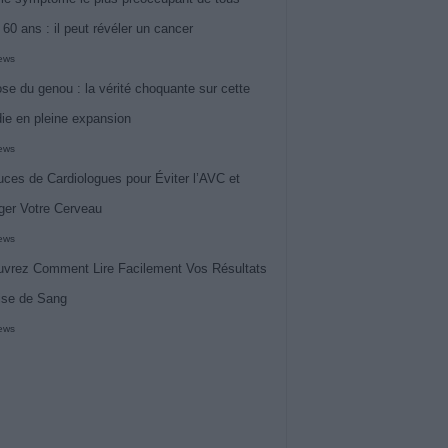
 60 ans : il peut révéler un cancer
iews
ose du genou : la vérité choquante sur cette
ie en pleine expansion
iews
uces de Cardiologues pour Éviter l’AVC et
ger Votre Cerveau
iews
vrez Comment Lire Facilement Vos Résultats
ise de Sang
iews