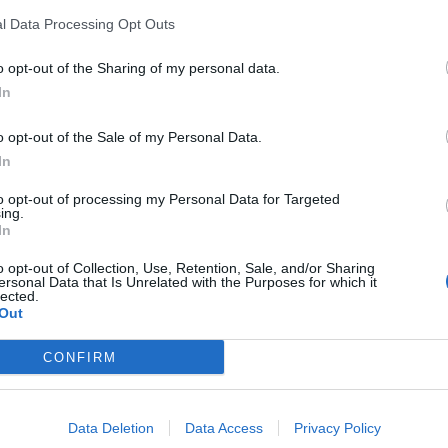
ne. En augmentant ce seuil à 5000-7500 pas, la progression
l Data Processing Opt Outs
es résultats concernent surtout les personnes déjà
ie d’Alzheimer.
o opt-out of the Sharing of my personal data.
In
fres proviennent de modèles observationnels. Pour atteindre
ager, ils conseillent d’adapter progressivement ses
o opt-out of the Sale of my Personal Data.
mbre de pas actuel, puis augmenter de 500 à 1000 pas
In
ieurs petites sorties ou en privilégiant les escaliers. Si la
to opt-out of processing my Personal Data for Targeted
douces comme le vélo d’appartement ou la danse peuvent
ing.
In
o opt-out of Collection, Use, Retention, Sale, and/or Sharing
risk factor in preclinical Alzheimer’s disease
, Nature
ersonal Data that Is Unrelated with the Purposes for which it
lected.
Out
CONFIRM
Data Deletion
Data Access
Privacy Policy