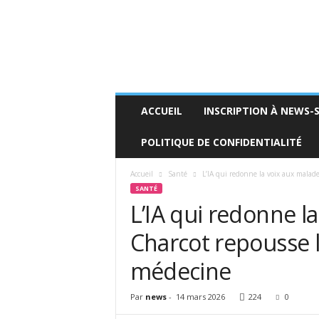
n
e
w
s
-
s
a
ACCUEIL
INSCRIPTION À NEWS-
n
t
POLITIQUE DE CONFIDENTIALITÉ
e
.
Accueil
Santé
L’IA qui redonne la voix aux malades 
f
SANTÉ
r
L’IA qui redonne l
Charcot repousse l
médecine
Par
news
-
14 mars 2026
224
0