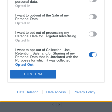
personal data.
Opted In
I want to opt-out of the Sale of my
Personal Data.
Opted In
I want to opt-out of processing my
Personal Data for Targeted Advertising.
news
Opted In
I want to opt-out of Collection, Use,
ARTICLES CONNEXES
PLUS DE L'AUTEUR
Retention, Sale, and/or Sharing of my
Personal Data that Is Unrelated with the
Purposes for which it was collected.
Opted Out
CONFIRM
Santé
Santé
Santé
Canicule : les conseils
Éclipse du 12 août :
Un chewing-gum
essentiels des
attention à la pénurie de
révolutionnaire pour
Data Deletion
Data Access
Privacy Policy
cardiologues pour
lunettes de sécurité
combattre le cancer
éviter le danger
buccal