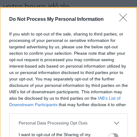
votre heure idéale
Do Not Process My Personal Information
Pour optimiser votre transit, Will Bulsiewicz recommande :
« Apprenez à votre corps à faire caca à un moment précis en vous
If you wish to opt-out of the sale, sharing to third parties, or
asseyant sur les toilettes pendant cinq minutes après votre café et
processing of your personal or sensitive information for
votre petit-déjeuner ». Il conseille de répéter cette routine chaque
targeted advertising by us, please use the below opt-out
jour sans forcer. Avec le temps, votre côlon associera ce créneau à
section to confirm your selection. Please note that after your
l’évacuation, ce qui facilitera votre régularité.
opt-out request is processed you may continue seeing
interest-based ads based on personal information utilized by
us or personal information disclosed to third parties prior to
your opt-out. You may separately opt-out of the further
disclosure of your personal information by third parties on the
IAB’s list of downstream participants. This information may
also be disclosed by us to third parties on the
IAB’s List of
Downstream Participants
that may further disclose it to other
Article précédent
Article suivant
third parties.
Ebola en RDC : un patient
Ventre gonflé : 6 astuces
guéri pour la première fois
simples pour soulager
Personal Data Processing Opt Outs
depuis le début de
rapidement
l’épidémie
I want to opt-out of the Sharing of my