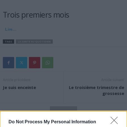
Trois premiers mois
Lire…
TAGS
LA SANTE AU QUOTIDIEN
Article précédent
Article suivant
Je suis enceinte
Le troisième trimestre de
grossesse
Do Not Process My Personal Information