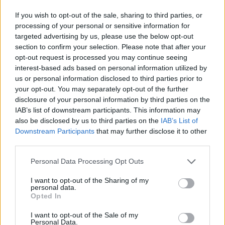
If you wish to opt-out of the sale, sharing to third parties, or
News Santé
processing of your personal or sensitive information for
https://news-sante.fr
targeted advertising by us, please use the below opt-out
section to confirm your selection. Please note that after your
opt-out request is processed you may continue seeing
ARTICLES CONNEXES
PLUS DE L'AUTEUR
interest-based ads based on personal information utilized by
us or personal information disclosed to third parties prior to
your opt-out. You may separately opt-out of the further
disclosure of your personal information by third parties on the
IAB’s list of downstream participants. This information may
also be disclosed by us to third parties on the
IAB’s List of
Santé
Santé
Santé
Downstream Participants
that may further disclose it to other
Canicule : les conseils
Éclipse du 12 août :
Un chewing-gum
essentiels des
attention à la pénurie de
révolutionnaire pour
third parties.
cardiologues pour
lunettes de sécurité
combattre le cancer
éviter le danger
buccal
Personal Data Processing Opt Outs
I want to opt-out of the Sharing of my
personal data.
Opted In
Populaires
I want to opt-out of the Sale of my
Personal Data.