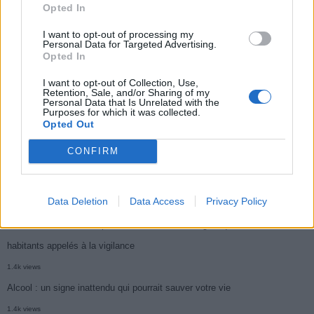
Opted In
Médicament retiré en urgence pour risques graves et données falsifiées
I want to opt-out of processing my
3k views
Personal Data for Targeted Advertising.
Opted In
Ce cancer mortel explose chez les personnes nées après 1980 : le
symptôme à repérer
I want to opt-out of Collection, Use,
Retention, Sale, and/or Sharing of my
1.9k views
Personal Data that Is Unrelated with the
Purposes for which it was collected.
Je suis cardiologue et voici le seul chocolat que je valide : c’est le
Opted Out
meilleur pour le cœur
CONFIRM
1.7k views
Cancer du foie : Symptômes silencieux mais vitaux à connaître
Data Deletion
Data Access
Privacy Policy
1.7k views
CARTE. Le cancer est plus mortel dans cette région qu’ailleurs : les
habitants appelés à la vigilance
1.4k views
Alcool : un signe inattendu qui pourrait sauver votre vie
1.4k views