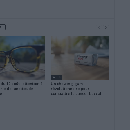
R
Santé
 du 12 août : attention à
Un chewing-gum
rie de lunettes de
révolutionnaire pour
é
combattre le cancer buccal