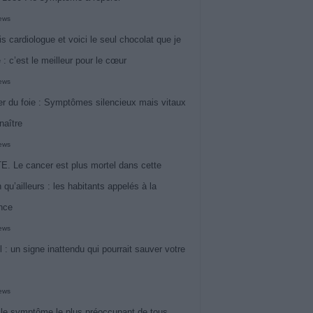
iews
is cardiologue et voici le seul chocolat que je
 : c’est le meilleur pour le cœur
iews
r du foie : Symptômes silencieux mais vitaux
naître
iews
. Le cancer est plus mortel dans cette
 qu’ailleurs : les habitants appelés à la
ance
iews
l : un signe inattendu qui pourrait sauver votre
iews
 le symptôme le plus préoccupant de tous