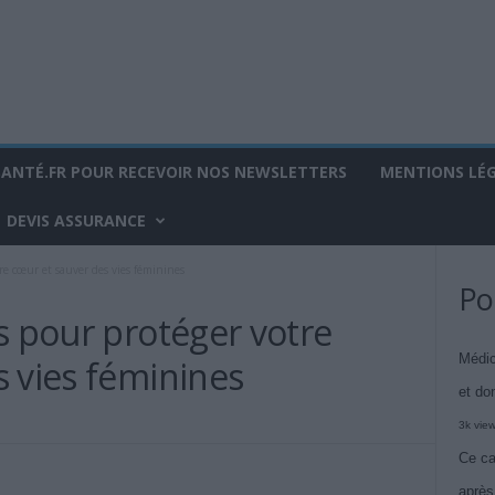
SANTÉ.FR POUR RECEVOIR NOS NEWSLETTERS
MENTIONS LÉ
DEVIS ASSURANCE
tre cœur et sauver des vies féminines
Po
s pour protéger votre
Médic
 vies féminines
et do
3k vie
Ce ca
après