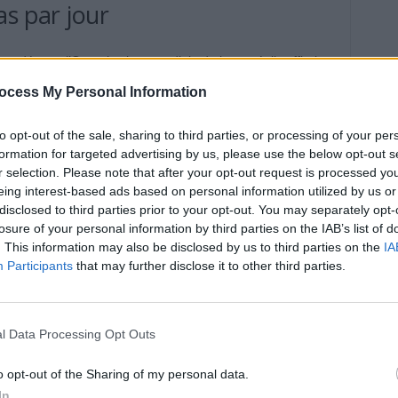
as par jour
ndés par l’Organisation mondiale de la santé, il suffirait
miter le risque de maladies cardiovasculaires. Selon des
ocess My Personal Information
t suffisant » pour réduire la mortalité liée à ces maladies.
effet bénéfique : plus on augmente le nombre de pas
to opt-out of the sale, sharing to third parties, or processing of your per
formation for targeted advertising by us, please use the below opt-out s
r selection. Please note that after your opt-out request is processed y
eing interest-based ads based on personal information utilized by us or
disclosed to third parties prior to your opt-out. You may separately opt-
losure of your personal information by third parties on the IAB’s list of
en caféine mais aussi en nombreux composés bioactifs.
. This information may also be disclosed by us to third parties on the
IA
Participants
that may further disclose it to other third parties.
ge of Cardiology, consommer entre 2 et 3 tasses de café
menter l’espérance de vie. Cette consommation régulière
de développer des maladies coronariennes ou des troubles
l Data Processing Opt Outs
o opt-out of the Sharing of my personal data.
e compagnie
In