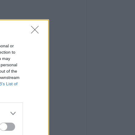
sonal or
ection to
ou may
 personal
out of the
 downstream
B’s List of