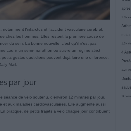
après
1.3k v
Arthr
 notamment l’infarctus et l’accident vasculaire cérébral,
malad
ue chez les hommes. Elles restent la première cause de
cer du sein. La bonne nouvelle, c’est qu’il n’est pas
1.3k v
me courir un semi-marathon ou suivre un régime strict
4 Ast
petits gestes quotidiens peuvent déjà faire une différence,
Proté
aily Mail.
1.2k v
Dents
es par jour
sauve
1k vie
 séance de vélo soutenu, d’environ 12 minutes par jour,
ète et aux maladies cardiovasculaires. Elle augmente aussi
En pratique, de petits trajets à vélo chaque jour contribuent