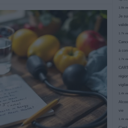
1.9k v
Je su
valide
1.7k v
Cance
à con
1.7k v
CARTE
région
vigil
1.4k v
Alcoo
vie
1.4k v
C’est