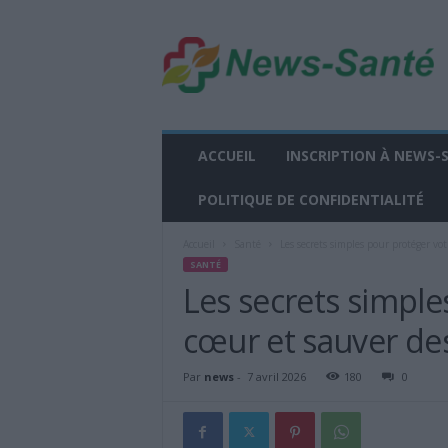
n
e
w
s
-
s
a
ACCUEIL
INSCRIPTION À NEWS-
n
t
POLITIQUE DE CONFIDENTIALITÉ
e
.
Accueil
Santé
Les secrets simples pour protéger vo
f
SANTÉ
r
Les secrets simple
cœur et sauver des
Par
news
-
7 avril 2026
180
0