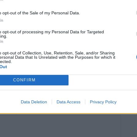
tes en bonne santé, âgés de 50 ans et plus, ont montré
o opt-out of the Sale of my Personal Data.
otamment un chien, réduit de 31 % le risque de
In
Les animaux encouragent à rester actifs et contribuent à
to opt-out of processing my Personal Data for Targeted
ing.
In
o opt-out of Collection, Use, Retention, Sale, and/or Sharing
ersonal Data that Is Unrelated with the Purposes for which it
lected.
Out
CONFIRM
Article suivant
ts à
Gueule de bois : la vérité surprenante
sur l’hydratation efficace
Data Deletion
Data Access
Privacy Policy