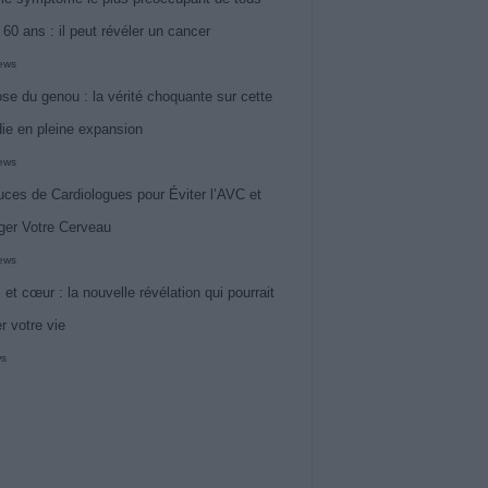
 60 ans : il peut révéler un cancer
iews
ose du genou : la vérité choquante sur cette
ie en pleine expansion
iews
uces de Cardiologues pour Éviter l’AVC et
ger Votre Cerveau
iews
 et cœur : la nouvelle révélation qui pourrait
r votre vie
ws