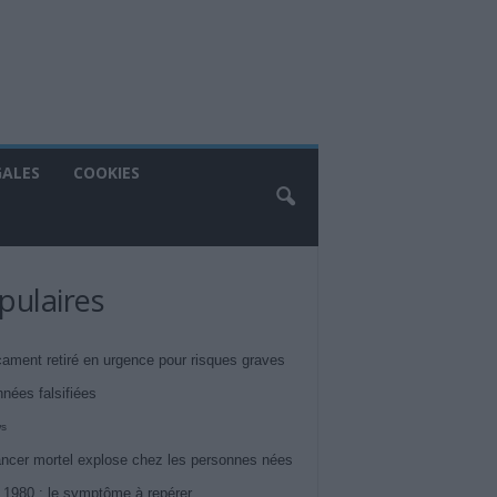
GALES
COOKIES
pulaires
ament retiré en urgence pour risques graves
nnées falsifiées
ws
ncer mortel explose chez les personnes nées
 1980 : le symptôme à repérer