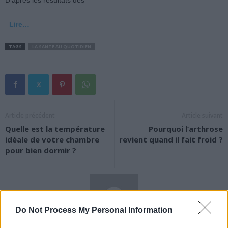
D’après les résultats des
Lire…
TAGS
LA SANTE AU QUOTIDIEN
Article précédent
Article suivant
Quelle est la température
Pourquoi l’arthrose
idéale de votre chambre
revient quand il fait froid ?
pour bien dormir ?
Do Not Process My Personal Information