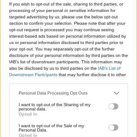
News Santé
If you wish to opt-out of the sale, sharing to third parties, or
processing of your personal or sensitive information for
https://news-sante.fr
targeted advertising by us, please use the below opt-out
section to confirm your selection. Please note that after your
ARTICLES CONNEXES
PLUS DE L'AUTEUR
opt-out request is processed you may continue seeing
interest-based ads based on personal information utilized by
us or personal information disclosed to third parties prior to
your opt-out. You may separately opt-out of the further
disclosure of your personal information by third parties on the
IAB’s list of downstream participants. This information may
Santé
Santé
Santé
also be disclosed by us to third parties on the
IAB’s List of
Canicule : les conseils
Éclipse du 12 août :
Un chewing-gum
Downstream Participants
that may further disclose it to other
essentiels des
attention à la pénurie de
révolutionnaire pour
cardiologues pour
lunettes de sécurité
combattre le cancer
third parties.
éviter le danger
buccal
Personal Data Processing Opt Outs
I want to opt-out of the Sharing of my
personal data.
Populaires
Opted In
I want to opt-out of the Sale of my
Personal Data.
Médicament retiré en urgence pour risques graves et données falsifiées
Opted In