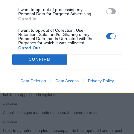
2.9k views
I want to opt-out of processing my
Personal Data for Targeted Advertising.
Ce cancer mortel explose chez les personnes nées après 1980 : le
Opted In
symptôme à repérer
I want to opt-out of Collection, Use,
1.9k views
Retention, Sale, and/or Sharing of my
Personal Data that Is Unrelated with the
Je suis cardiologue et voici le seul chocolat que je valide : c’est le
Purposes for which it was collected.
Opted Out
meilleur pour le cœur
1.8k views
CONFIRM
Cancer du foie : Symptômes silencieux mais vitaux à connaître
1.7k views
Data Deletion
Data Access
Privacy Policy
CARTE. Le cancer est plus mortel dans cette région qu’ailleurs : les
habitants appelés à la vigilance
1.5k views
Alcool : un signe inattendu qui pourrait sauver votre vie
1.4k views
C’est le symptôme le plus préoccupant de tous après 60 ans : il peut