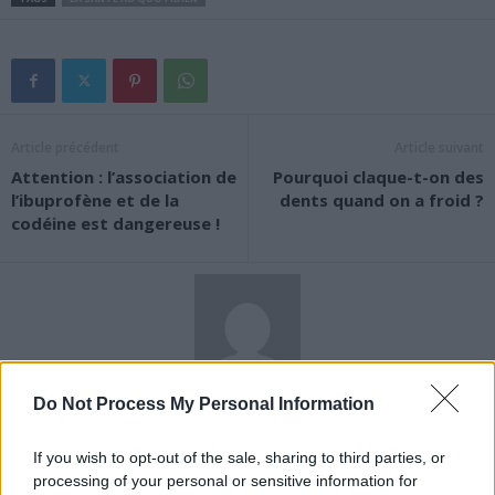
Article précédent
Article suivant
Attention : l’association de
Pourquoi claque-t-on des
l’ibuprofène et de la
dents quand on a froid ?
codéine est dangereuse !
News Santé
Do Not Process My Personal Information
https://news-sante.fr
If you wish to opt-out of the sale, sharing to third parties, or
processing of your personal or sensitive information for
ARTICLES CONNEXES
PLUS DE L'AUTEUR