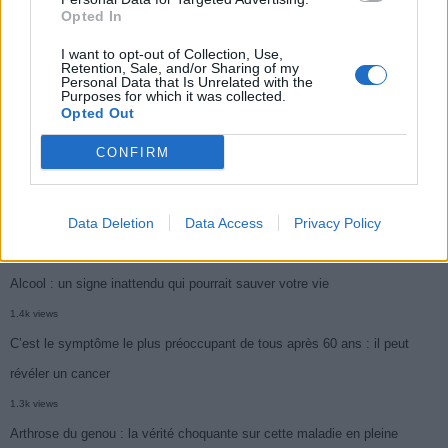
1.9k views
Opted In
Je suis cardiologue et voici le seul chocolat que je valide : c’est le
I want to opt-out of Collection, Use,
Retention, Sale, and/or Sharing of my
meilleur pour le cœur
Personal Data that Is Unrelated with the
Purposes for which it was collected.
1.7k views
Opted Out
Cancer du foie : Symptômes silencieux mais vitaux à connaître
CONFIRM
1.7k views
CARTE. Le cancer est plus mortel dans cette région qu’ailleurs : les
Data Deletion
Data Access
Privacy Policy
habitants appelés à la vigilance
1.5k views
Alcool : un signe inattendu qui pourrait sauver votre vie
1.4k views
C’est le symptôme le plus préoccupant de tous après 60 ans : il peut
révéler un cancer
1.3k views
Arthrose du genou : la vérité choquante sur cette maladie en pleine