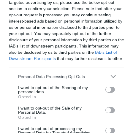
targeted advertising by us, please use the below opt-out
section to confirm your selection. Please note that after your
opt-out request is processed you may continue seeing
interest-based ads based on personal information utilized by
us or personal information disclosed to third parties prior to
your opt-out. You may separately opt-out of the further
Santé
Santé
Santé
disclosure of your personal information by third parties on the
Canicule : les conseils
Éclipse du 12 août :
Un chewing-gum
essentiels des
attention à la pénurie de
révolutionnaire pour
IAB’s list of downstream participants. This information may
cardiologues pour
lunettes de sécurité
combattre le cancer
éviter le danger
buccal
also be disclosed by us to third parties on the
IAB’s List of
Downstream Participants
that may further disclose it to other
third parties.
Personal Data Processing Opt Outs
Populaires
I want to opt-out of the Sharing of my
personal data.
Opted In
Médicament retiré en urgence pour risques graves et données falsifiées
I want to opt-out of the Sale of my
2.9k views
Personal Data.
Opted In
Ce cancer mortel explose chez les personnes nées après 1980 : le
symptôme à repérer
I want to opt-out of processing my
Personal Data for Targeted Advertising.