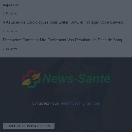
expansion
1.3k views
4 Astuces de Cardiologues pour Éviter l’AVC et Protéger Votre Cerveau
1.2k views
Découvrez Comment Lire Facilement Vos Résultats de Prise de Sang
1.1k views
Contactez-nous:
edentify95@gmail.com
ENCORE PLUS D'ARTICLES