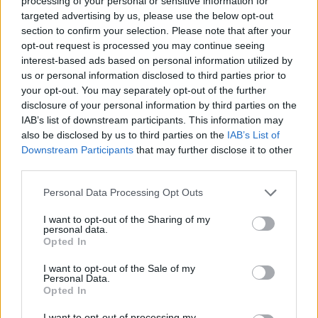
processing of your personal or sensitive information for
targeted advertising by us, please use the below opt-out
ARTICLES CONNEXES
PLUS DE L'AUTEUR
section to confirm your selection. Please note that after your
opt-out request is processed you may continue seeing
interest-based ads based on personal information utilized by
us or personal information disclosed to third parties prior to
your opt-out. You may separately opt-out of the further
disclosure of your personal information by third parties on the
Santé
Santé
Santé
Canicule : les conseils
Éclipse du 12 août :
Un chewing-gum
IAB’s list of downstream participants. This information may
essentiels des
attention à la pénurie de
révolutionnaire pour
also be disclosed by us to third parties on the
IAB’s List of
cardiologues pour
lunettes de sécurité
combattre le cancer
éviter le danger
buccal
Downstream Participants
that may further disclose it to other
third parties.
Personal Data Processing Opt Outs
Populaires
I want to opt-out of the Sharing of my
personal data.
Opted In
Médicament retiré en urgence pour risques graves et données falsifiées
I want to opt-out of the Sale of my
Personal Data.
2.9k views
Opted In
Ce cancer mortel explose chez les personnes nées après 1980 : le
I want to opt-out of processing my