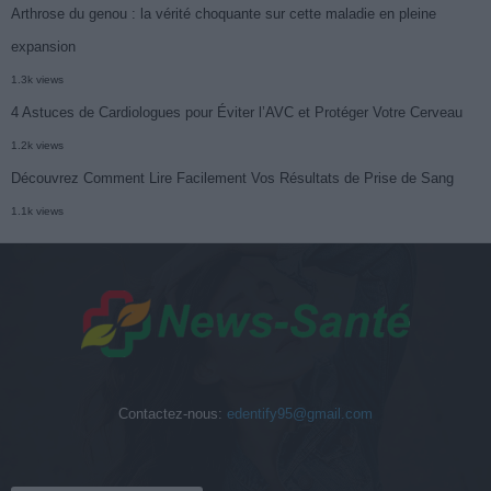
Arthrose du genou : la vérité choquante sur cette maladie en pleine
expansion
1.3k views
4 Astuces de Cardiologues pour Éviter l’AVC et Protéger Votre Cerveau
1.2k views
Découvrez Comment Lire Facilement Vos Résultats de Prise de Sang
1.1k views
Contactez-nous:
edentify95@gmail.com