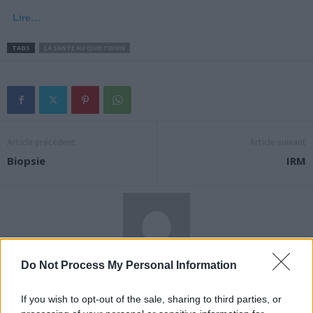
Lire…
TAGS
LA SANTE AU QUOTIDIEN
Article précédent
Article suivant
Biopsie
IRM
Do Not Process My Personal Information
News Santé
https://news-sante.fr
If you wish to opt-out of the sale, sharing to third parties, or