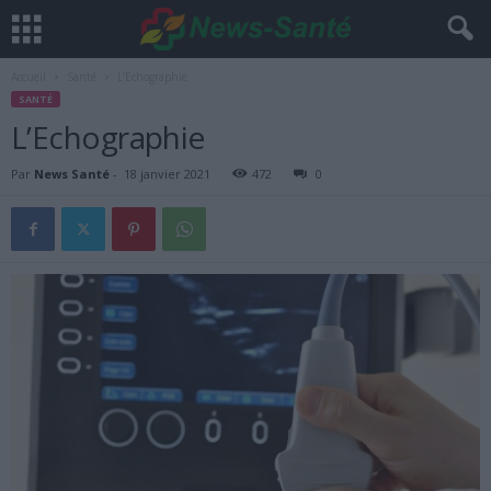
Accueil
Santé
L’Echographie
SANTÉ
L’Echographie
Par
News Santé
-
18 janvier 2021
472
0