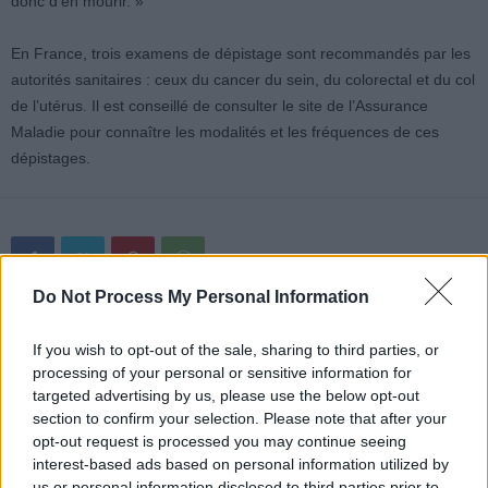
donc d’en mourir. »
En France, trois examens de dépistage sont recommandés par les
autorités sanitaires : ceux du cancer du sein, du colorectal et du col
de l’utérus. Il est conseillé de consulter le site de l’Assurance
Maladie pour connaître les modalités et les fréquences de ces
dépistages.
Do Not Process My Personal Information
Article précédent
Article suivant
If you wish to opt-out of the sale, sharing to third parties, or
Cette graisse abdominale
Les secrets du
processing of your personal or sensitive information for
pourrait mettre votre
vieillissement dévoilés par
targeted advertising by us, please use the below opt-out
santé en danger
des biomarqueurs
section to confirm your selection. Please note that after your
Découvrez comment la
sanguins chez les
opt-out request is processed you may continue seeing
repérer
centenaires
interest-based ads based on personal information utilized by
us or personal information disclosed to third parties prior to