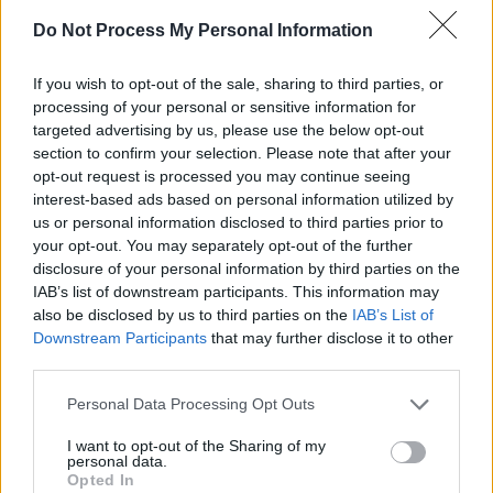
Do Not Process My Personal Information
Pour ceux qui souhaitent suivre cet exemple, il est conseillé de
privilégier des yaourts nature ou peu sucrés, et de les intégrer à
une alimentation riche en légumes, légumineuses, huile d’olive et
If you wish to opt-out of the sale, sharing to third parties, or
processing of your personal or sensitive information for
poisson. Ces habitudes simples peuvent contribuer à préserver la
targeted advertising by us, please use the below opt-out
santé intestinale sur le long terme.
section to confirm your selection. Please note that after your
opt-out request is processed you may continue seeing
interest-based ads based on personal information utilized by
us or personal information disclosed to third parties prior to
your opt-out. You may separately opt-out of the further
disclosure of your personal information by third parties on the
IAB’s list of downstream participants. This information may
Article précédent
Article suivant
also be disclosed by us to third parties on the
IAB’s List of
Quand prendre ses
Le hantavirus : un virus
Downstream Participants
that may further disclose it to other
médicaments contre
mortel connu depuis 2025
third parties.
l’hypertension : le secret
qui plane toujours sur nos
dévoilé
têtes
Personal Data Processing Opt Outs
I want to opt-out of the Sharing of my
personal data.
Opted In