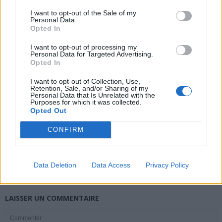
I want to opt-out of the Sale of my
Personal Data.
Opted In
news
I want to opt-out of processing my
Personal Data for Targeted Advertising.
Opted In
ARTICLES CONNEXES
PLUS DE L'AUTEUR
I want to opt-out of Collection, Use,
Retention, Sale, and/or Sharing of my
Personal Data that Is Unrelated with the
Purposes for which it was collected.
Opted Out
Santé
Santé
Santé
CONFIRM
Canicule : les conseils
Éclipse du 12 août :
Un chewing-gum
essentiels des
attention à la pénurie de
révolutionnaire pour
cardiologues pour
lunettes de sécurité
combattre le cancer
éviter le danger
buccal
Data Deletion
Data Access
Privacy Policy
LAISSER UN COMMENTAIRE