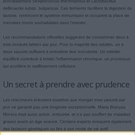
principalement Streptococcus thermophilus et Lactobacillus
delbrueckii subsp. bulgaricus. Ces ferments facilitent la digestion du
lactose, renforcent le système immunitaire et occupent la place de
microbes moins souhaitables dans l’intestin.
Les recommandations officielles suggèrent de consommer deux à
trois produits laitiers par jour. Pour la majorité des adultes, un à
deux yaourts suffisent à entretenir leur microbiote. Un intestin
équilibré contribue à limiter l’inflammation chronique, un processus
qui accélère le vieillissement cellulaire.
Un secret à prendre avec prudence
Les chercheurs précisent toutefois que manger trois yaourts par
jour ne garantit pas une longévité exceptionnelle. Maria Branyas
Morera était aussi active, entourée, et n’a pas souffert de maladies
graves avant un âge avancé. Certains experts évoquent également
des facteurs génétiques ou liés à son mode de vie actif.