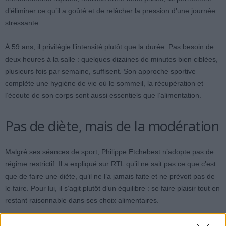
d’éliminer ce qu’il a goûté et de relâcher la pression d’une journée
stressante.
À 59 ans, il privilégie l’intensité plutôt que la durée. Pas besoin de
deux heures à la salle : quelques dizaines de minutes bien ciblées,
plusieurs fois par semaine, suffisent. Son approche sportive
complète une hygiène de vie où le sommeil, la récupération et
l’écoute de son corps sont aussi essentiels que l’alimentation.
Pas de diète, mais de la modération
Malgré ses séances de sport, Philippe Etchebest n’adopte pas de
régime restrictif. Il a expliqué sur RTL qu’il ne sait pas ce que c’est
que de faire une diète, qu’il ne l’a jamais faite et ne prévoit pas de
le faire. Pour lui, il s’agit plutôt d’un équilibre : se faire plaisir tout en
restant raisonnable dans ses choix alimentaires.
Son épouse, Dominique Etchebest, joue un rôle clé dans cette