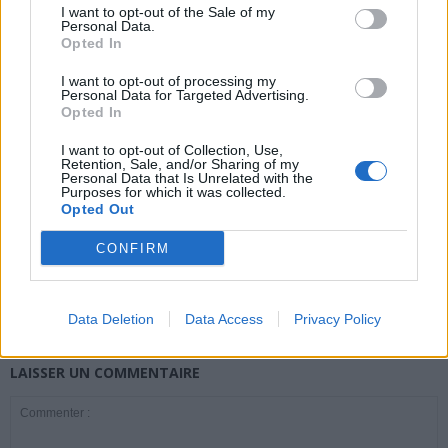
I want to opt-out of the Sale of my
Personal Data.
Opted In
news
I want to opt-out of processing my
Personal Data for Targeted Advertising.
ARTICLES CONNEXES
PLUS DE L'AUTEUR
Opted In
I want to opt-out of Collection, Use,
Retention, Sale, and/or Sharing of my
Personal Data that Is Unrelated with the
Purposes for which it was collected.
Opted Out
Santé
Santé
Santé
CONFIRM
Canicule : les conseils
Éclipse du 12 août :
Un chewing-gum
essentiels des
attention à la pénurie de
révolutionnaire pour
cardiologues pour
lunettes de sécurité
combattre le cancer
éviter le danger
buccal
Data Deletion
Data Access
Privacy Policy
LAISSER UN COMMENTAIRE