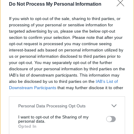
Do Not Process My Personal Information
gestion de son rythme et de ses habitudes. En couple depuis plus
de vingt-quatre ans, ils forment un duo qui veille à son bien-être. Il
If you wish to opt-out of the sale, sharing to third parties, or
confie que sa femme est là pour le calmer et le soutenir, car il
processing of your personal or sensitive information for
souhaite surtout éviter de vieillir en travaillant de manière
targeted advertising by us, please use the below opt-out
excessive.
section to confirm your selection. Please note that after your
opt-out request is processed you may continue seeing
interest-based ads based on personal information utilized by
us or personal information disclosed to third parties prior to
your opt-out. You may separately opt-out of the further
disclosure of your personal information by third parties on the
IAB’s list of downstream participants. This information may
Article précédent
Article suivant
also be disclosed by us to third parties on the
IAB’s List of
Downstream Participants
that may further disclose it to other
Découvrez Les signes
Combien de pompes faire
third parties.
cachés d’un problème
selon votre âge pour
hépatique
rester en forme
Personal Data Processing Opt Outs
I want to opt-out of the Sharing of my
personal data.
Opted In