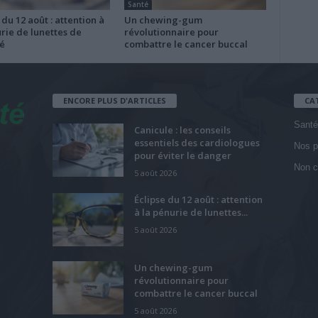
Santé
 du 12 août : attention à
Un chewing-gum
rie de lunettes de
révolutionnaire pour
é
combattre le cancer buccal
ENCORE PLUS D'ARTICLES
CA
Santé
Canicule : les conseils
essentiels des cardiologues
Nos p
pour éviter le danger
Non c
5 août 2026
Éclipse du 12 août : attention
à la pénurie de lunettes...
5 août 2026
Un chewing-gum
révolutionnaire pour
combattre le cancer buccal
5 août 2026