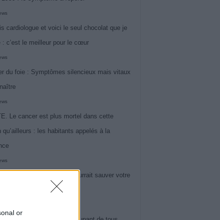
iews
is cardiologue et voici le seul chocolat que je
 : c’est le meilleur pour le cœur
iews
r du foie : Symptômes silencieux mais vitaux
naître
iews
. Le cancer est plus mortel dans cette
 qu’ailleurs : les habitants appelés à la
ance
iews
l : un signe inattendu qui pourrait sauver votre
iews
sonal or
 le symptôme le plus préoccupant de tous