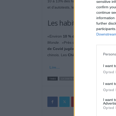
10 à 13% des habitants de Pékin seraie
sensitive in
confirm you
et d’autotests, les hôpitaux sont saturés.
continue se
information 
Les habitants confiné
further disc
participants
Downstream 
«Environ
10 % des Pékinois
(22 millions
Monde
.
«
Près de 13 %
»,
affirme le site 
de Covid jugée violente
due à Omicron e
Persona
chinois. Les
Chinois se confinent
I want t
Lire…
Opted 
TAGS
LA SANTE AU QUOTIDIEN
I want t
Opted 
I want 
Advertis
Opted 