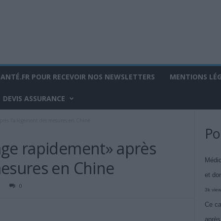
SANTÉ.FR POUR RECEVOIR NOS NEWSLETTERS
MENTIONS LÉ
DEVIS ASSURANCE
près l’allègement des mesures en Chine
Po
age rapidement» après
Médic
mesures en Chine
et do
0
3k vie
Ce ca
après