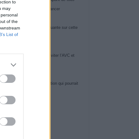
ection to
ou may
 60 ans : il peut révéler un cancer
 personal
iews
out of the
ose du genou : la vérité choquante sur cette
 downstream
B’s List of
ie en pleine expansion
iews
uces de Cardiologues pour Éviter l’AVC et
ger Votre Cerveau
iews
 et cœur : la nouvelle révélation qui pourrait
r votre vie
ws