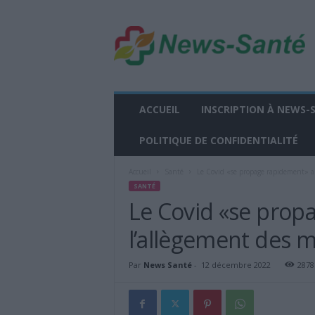
n
e
w
s
-
s
a
ACCUEIL
INSCRIPTION À NEWS-
n
t
POLITIQUE DE CONFIDENTIALITÉ
e
.
Accueil
Santé
Le Covid «se propage rapidement» a
f
SANTÉ
r
Le Covid «se prop
l’allègement des 
Par
News Santé
-
12 décembre 2022
2878