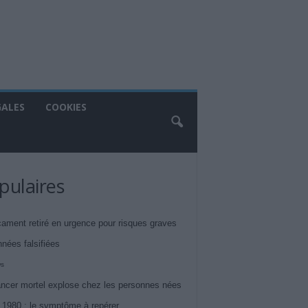
GALES
COOKIES
pulaires
ament retiré en urgence pour risques graves
nnées falsifiées
ws
ncer mortel explose chez les personnes nées
 1980 : le symptôme à repérer