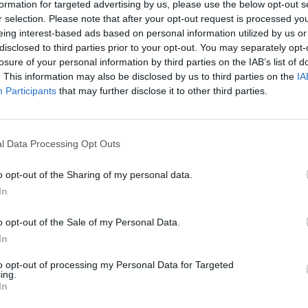
nt contaminés. Les pharmacies manquent de médicaments
formation for targeted advertising by us, please use the below opt-out s
r selection. Please note that after your opt-out request is processed y
après
eing interest-based ads based on personal information utilized by us or
1.3k v
disclosed to third parties prior to your opt-out. You may separately opt-
s par peur
Arthr
losure of your personal information by third parties on the IAB’s list of
. This information may also be disclosed by us to third parties on the
IA
malad
Participants
that may further disclose it to other third parties.
 d’habitants) seraient contaminés», rapporte le journal
Le
1.3k v
Solidarité Covid, géré par des expatriés français. Une
vague
4 Ast
t à la fin de la stratégie « zéro Covid » du gouvernement
l Data Processing Opt Outs
Proté
1.2k v
o opt-out of the Sharing of my personal data.
Dents
In
sauve
o opt-out of the Sale of my Personal Data.
1k vie
In
to opt-out of processing my Personal Data for Targeted
ing.
In