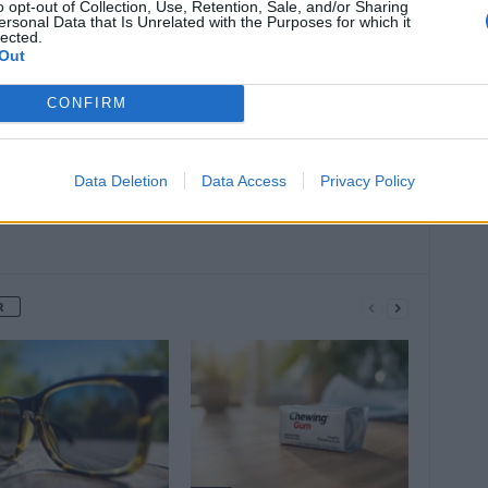
o opt-out of Collection, Use, Retention, Sale, and/or Sharing
Article suivant
ersonal Data that Is Unrelated with the Purposes for which it
lected.
nt
Covid : masque dans les transports
Out
CONFIRM
Data Deletion
Data Access
Privacy Policy
R