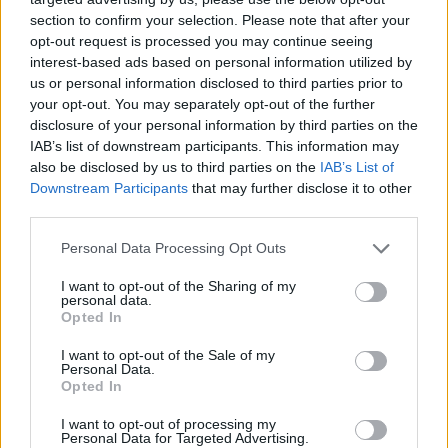
section to confirm your selection. Please note that after your
opt-out request is processed you may continue seeing
interest-based ads based on personal information utilized by
us or personal information disclosed to third parties prior to
your opt-out. You may separately opt-out of the further
Santé
Santé
Santé
Canicule : les conseils
Éclipse du 12 août :
Un chewing-gum
disclosure of your personal information by third parties on the
essentiels des
attention à la pénurie de
révolutionnaire pour
cardiologues pour
lunettes de sécurité
combattre le cancer
IAB’s list of downstream participants. This information may
éviter le danger
buccal
also be disclosed by us to third parties on the
IAB’s List of
Downstream Participants
that may further disclose it to other
third parties.
Personal Data Processing Opt Outs
Populaires
I want to opt-out of the Sharing of my
personal data.
Opted In
Médicament retiré en urgence pour risques graves et données falsifiées
I want to opt-out of the Sale of my
3k views
Personal Data.
Ce cancer mortel explose chez les personnes nées après 1980 : le
Opted In
symptôme à repérer
I want to opt-out of processing my
Personal Data for Targeted Advertising.
1.9k views