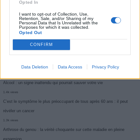
Opted In
Je suis cardiologue et voici le seul chocolat que je valide : c’est le
I want to opt-out of Collection, Use,
meilleur pour le cœur
Retention, Sale, and/or Sharing of my
Personal Data that Is Unrelated with the
Purposes for which it was collected.
1.7k views
Opted Out
Cancer du foie : Symptômes silencieux mais vitaux à connaître
CONFIRM
1.7k views
CARTE. Le cancer est plus mortel dans cette région qu’ailleurs : les
habitants appelés à la vigilance
Data Deletion
Data Access
Privacy Policy
1.4k views
Alcool : un signe inattendu qui pourrait sauver votre vie
1.4k views
C’est le symptôme le plus préoccupant de tous après 60 ans : il peut
révéler un cancer
1.3k views
Arthrose du genou : la vérité choquante sur cette maladie en pleine
expansion