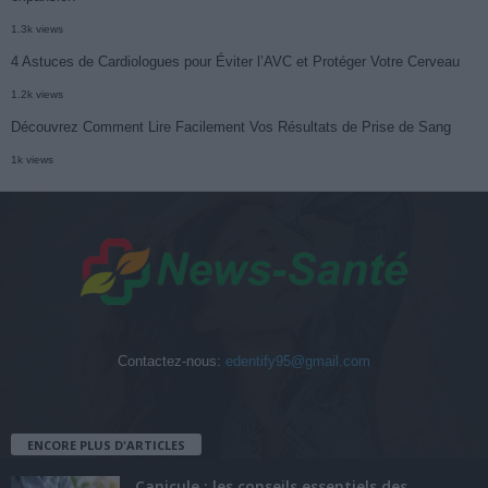
1.3k views
4 Astuces de Cardiologues pour Éviter l’AVC et Protéger Votre Cerveau
1.2k views
Découvrez Comment Lire Facilement Vos Résultats de Prise de Sang
1k views
Contactez-nous:
edentify95@gmail.com
ENCORE PLUS D'ARTICLES
Canicule : les conseils essentiels des