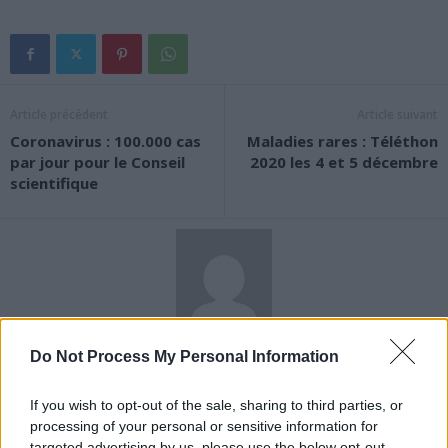
Article précédent
Article suivant
Coronavirus : 100.000 cas
Maladies rares : Téléthon
par jour pour le Conseil
2020 les 4 et 5 décembre
scientifique
News Santé
Do Not Process My Personal Information
https://news-sante.fr
If you wish to opt-out of the sale, sharing to third parties, or
processing of your personal or sensitive information for
ARTICLES CONNEXES
PLUS DE L'AUTEUR
targeted advertising by us, please use the below opt-out