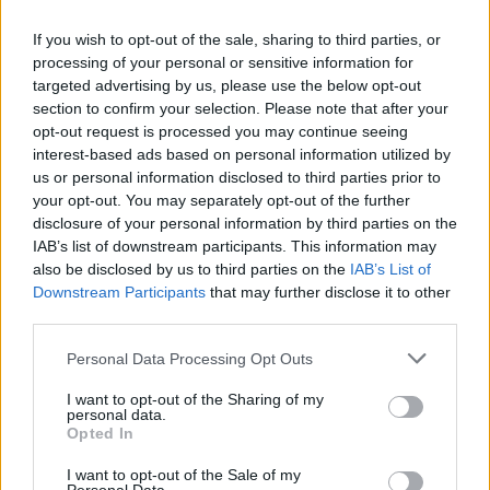
If you wish to opt-out of the sale, sharing to third parties, or
News Santé
processing of your personal or sensitive information for
targeted advertising by us, please use the below opt-out
https://news-sante.fr
section to confirm your selection. Please note that after your
opt-out request is processed you may continue seeing
ARTICLES CONNEXES
PLUS DE L'AUTEUR
interest-based ads based on personal information utilized by
us or personal information disclosed to third parties prior to
your opt-out. You may separately opt-out of the further
disclosure of your personal information by third parties on the
IAB’s list of downstream participants. This information may
also be disclosed by us to third parties on the
IAB’s List of
Santé
Santé
Santé
Downstream Participants
that may further disclose it to other
Canicule : les conseils
Éclipse du 12 août :
Un chewing-gum
third parties.
essentiels des
attention à la pénurie de
révolutionnaire pour
cardiologues pour
lunettes de sécurité
combattre le cancer
éviter le danger
buccal
Personal Data Processing Opt Outs
I want to opt-out of the Sharing of my
personal data.
Opted In
Populaires
I want to opt-out of the Sale of my