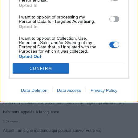
Personal Data.
Opted In
Médicament retiré en urgence pour risques graves et données falsifiées
I want to opt-out of processing my
2.9k views
Personal Data for Targeted Advertising.
Opted In
Ce cancer mortel explose chez les personnes nées après 1980 : le
symptôme à repérer
I want to opt-out of Collection, Use,
Retention, Sale, and/or Sharing of my
Personal Data that Is Unrelated with the
1.9k views
Purposes for which it was collected.
Opted Out
Je suis cardiologue et voici le seul chocolat que je valide : c’est le
meilleur pour le cœur
CONFIRM
1.7k views
Cancer du foie : Symptômes silencieux mais vitaux à connaître
Data Deletion
Data Access
Privacy Policy
1.7k views
CARTE. Le cancer est plus mortel dans cette région qu’ailleurs : les
habitants appelés à la vigilance
1.5k views
Alcool : un signe inattendu qui pourrait sauver votre vie