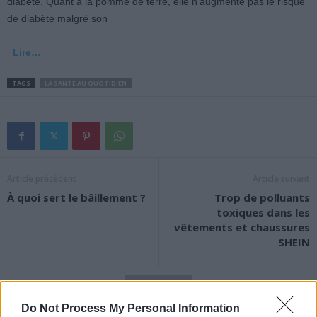
diabète. Quant à la pomme de terre, elle n’augmente pas le risque
de diabète malgré son
Lire…
TAGS
LA SANTE AU QUOTIDIEN
Article précédent
Article suivant
À quoi sert le bâillement ?
Trop de polluants
toxiques dans les
vêtements et chaussures
SHEIN
Do Not Process My Personal Information