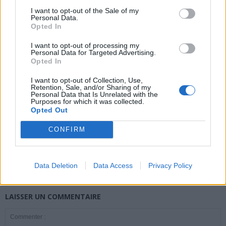
I want to opt-out of the Sale of my
Personal Data.
Opted In
news
I want to opt-out of processing my
Personal Data for Targeted Advertising.
Opted In
ARTICLES CONNEXES
PLUS DE L'AUTEUR
I want to opt-out of Collection, Use,
Retention, Sale, and/or Sharing of my
Personal Data that Is Unrelated with the
Purposes for which it was collected.
Opted Out
Santé
Santé
Santé
CONFIRM
Canicule : les conseils
Éclipse du 12 août :
Un chewing-gum
essentiels des
attention à la pénurie de
révolutionnaire pour
cardiologues pour
lunettes de sécurité
combattre le cancer
éviter le danger
buccal
Data Deletion
Data Access
Privacy Policy
LAISSER UN COMMENTAIRE