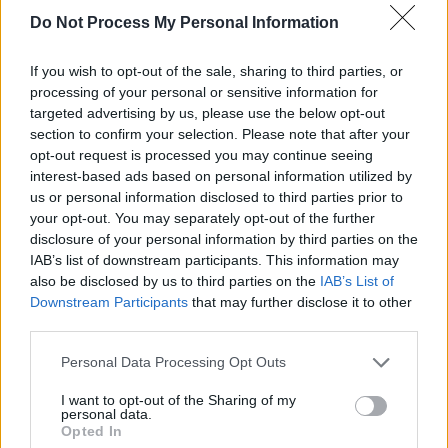
risque accru d’insuffisance cardiaque dans la population générale.
Do Not Process My Personal Information
De plus, la détresse psychologique et l’isolement jouent un rôle de
médiation dans cette relation. Les auteurs recommandent
If you wish to opt-out of the sale, sharing to third parties, or
d’intégrer la santé auditive dans les bilans cardiovasculaires, tout
processing of your personal or sensitive information for
en offrant un soutien psychologique renforcé aux personnes
targeted advertising by us, please use the below opt-out
section to confirm your selection. Please note that after your
malentendantes.
opt-out request is processed you may continue seeing
interest-based ads based on personal information utilized by
us or personal information disclosed to third parties prior to
your opt-out. You may separately opt-out of the further
disclosure of your personal information by third parties on the
IAB’s list of downstream participants. This information may
also be disclosed by us to third parties on the
IAB’s List of
Article précédent
Article suivant
Downstream Participants
that may further disclose it to other
Les signes physiques
Diabète : l’heure de prise
third parties.
précoces du déclin cognitif
de vos médicaments peut
à ne pas ignorer
tout changer
Personal Data Processing Opt Outs
I want to opt-out of the Sharing of my
personal data.
Opted In