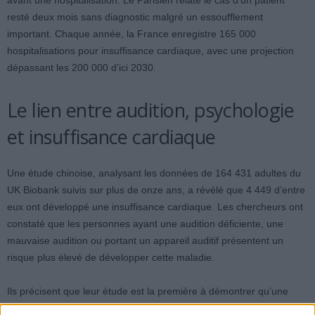
avant une hospitalisation. Le Parisien relate le cas d’un patient
resté deux mois sans diagnostic malgré un essoufflement
important. Chaque année, la France enregistre 165 000
hospitalisations pour insuffisance cardiaque, avec une projection
dépassant les 200 000 d’ici 2030.
Le lien entre audition, psychologie
et insuffisance cardiaque
Une étude chinoise, analysant les données de 164 431 adultes du
UK Biobank suivis sur plus de onze ans, a révélé que 4 449 d’entre
eux ont développé une insuffisance cardiaque. Les chercheurs ont
constaté que les personnes ayant une audition déficiente, une
mauvaise audition ou portant un appareil auditif présentent un
risque plus élevé de développer cette maladie.
Ils précisent que leur étude est la première à démontrer qu’une
mauvaise capacité auditive est significativement associée à un