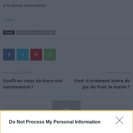
à la bonne assimilation
Lire…
TAGS
LA SANTE AU QUOTIDIEN
Article précédent
Article suivant
Souffrez-vous de burn-out
Faut-il vraiment boire du
sentimental ?
jus de fruit le matin ?
Do Not Process My Personal Information