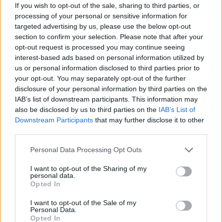
News Santé
If you wish to opt-out of the sale, sharing to third parties, or
processing of your personal or sensitive information for
https://news-sante.fr
targeted advertising by us, please use the below opt-out
section to confirm your selection. Please note that after your
ARTICLES CONNEXES
PLUS DE L'AUTEUR
opt-out request is processed you may continue seeing
interest-based ads based on personal information utilized by
us or personal information disclosed to third parties prior to
your opt-out. You may separately opt-out of the further
disclosure of your personal information by third parties on the
IAB’s list of downstream participants. This information may
Santé
Santé
Santé
also be disclosed by us to third parties on the
IAB’s List of
Canicule : les conseils
Éclipse du 12 août :
Un chewing-gum
essentiels des
attention à la pénurie de
révolutionnaire pour
Downstream Participants
that may further disclose it to other
cardiologues pour
lunettes de sécurité
combattre le cancer
third parties.
éviter le danger
buccal
Personal Data Processing Opt Outs
I want to opt-out of the Sharing of my
personal data.
Populaires
Opted In
I want to opt-out of the Sale of my
Personal Data.
Médicament retiré en urgence pour risques graves et données falsifiées
Opted In