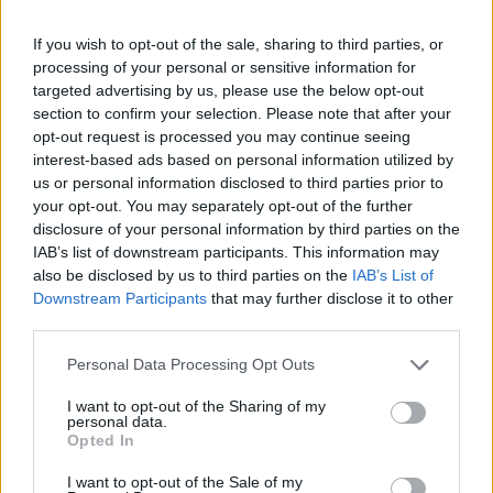
Le cancer du sein : une réalité
préoccupante
If you wish to opt-out of the sale, sharing to third parties, or
processing of your personal or sensitive information for
targeted advertising by us, please use the below opt-out
En 2022, le cancer du sein était la principale cause de cancer chez
section to confirm your selection. Please note that after your
les femmes dans 157 pays sur 185, selon l’Organisation mondiale
opt-out request is processed you may continue seeing
de la santé (OMS). On estimait à 2,3 millions le nombre de
interest-based ads based on personal information utilized by
nouveaux cas et à 670 000 le nombre de décès liés à cette maladie
us or personal information disclosed to third parties prior to
your opt-out. You may separately opt-out of the further
cette année-là.
disclosure of your personal information by third parties on the
IAB’s list of downstream participants. This information may
Les statistiques montrent qu’une femme est diagnostiquée toutes
also be disclosed by us to third parties on the
IAB’s List of
les minutes dans le monde, et qu’une autre en décède. La situation
Downstream Participants
that may further disclose it to other
s’aggrave : selon un rapport publié dans
Nature Medicine
en février
third parties.
2025, si les tendances actuelles continuent, d’ici 2050, il y aurait
3,2 millions de nouveaux cas et 1,1 million de décès annuels, soit
Personal Data Processing Opt Outs
une hausse de 38 % des cas et de 68 % des morts.
I want to opt-out of the Sharing of my
personal data.
Opted In
Le dépistage repose principalement sur la mammographie,
recommandée pour les femmes entre 50 et 74 ans sans
I want to opt-out of the Sale of my