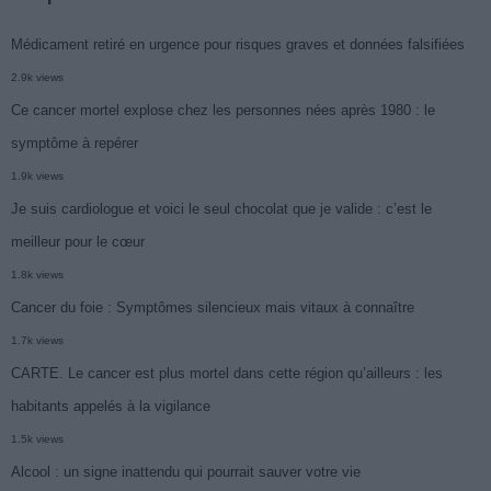
Médicament retiré en urgence pour risques graves et données falsifiées
2.9k views
Ce cancer mortel explose chez les personnes nées après 1980 : le
symptôme à repérer
1.9k views
Je suis cardiologue et voici le seul chocolat que je valide : c’est le
meilleur pour le cœur
1.8k views
Cancer du foie : Symptômes silencieux mais vitaux à connaître
1.7k views
CARTE. Le cancer est plus mortel dans cette région qu’ailleurs : les
habitants appelés à la vigilance
1.5k views
Alcool : un signe inattendu qui pourrait sauver votre vie