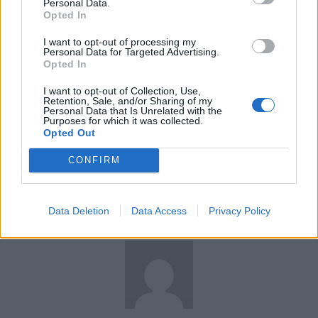
antécédents familiaux ou symptômes. Après cette radiographie,
Personal Data.
Opted In
d’autres examens comme l’échographie ou la biopsie peuvent être
réalisés si des anomalies sont détectées.
I want to opt-out of processing my
Personal Data for Targeted Advertising.
Opted In
I want to opt-out of Collection, Use,
Retention, Sale, and/or Sharing of my
Personal Data that Is Unrelated with the
Purposes for which it was collected.
Opted Out
Article précédent
Article suivant
CONFIRM
Allonger après le repas : un
Grippe : L’Académie de
danger pour votre
médecine impose la
digestion à éviter
vaccination aux soignants
absolument
Data Deletion
Data Access
Privacy Policy