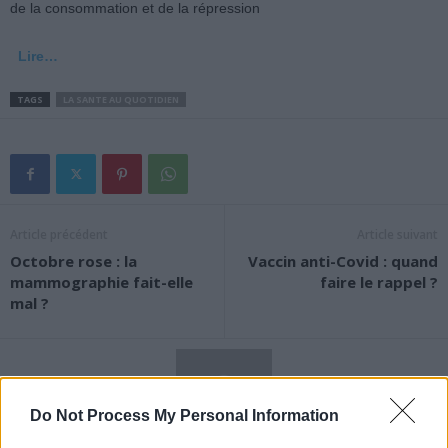
de la consommation et de la répression
Lire…
TAGS
LA SANTE AU QUOTIDIEN
Article précédent
Article suivant
Octobre rose : la
Vaccin anti-Covid : quand
mammographie fait-elle
faire le rappel ?
mal ?
Do Not Process My Personal Information