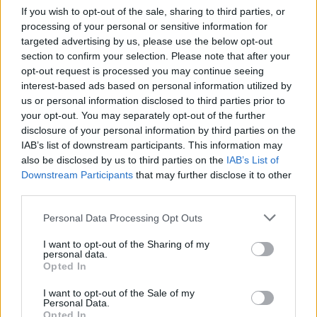
News Santé
If you wish to opt-out of the sale, sharing to third parties, or
processing of your personal or sensitive information for
https://news-sante.fr
targeted advertising by us, please use the below opt-out
section to confirm your selection. Please note that after your
ARTICLES CONNEXES
PLUS DE L'AUTEUR
opt-out request is processed you may continue seeing
interest-based ads based on personal information utilized by
us or personal information disclosed to third parties prior to
your opt-out. You may separately opt-out of the further
disclosure of your personal information by third parties on the
IAB’s list of downstream participants. This information may
Santé
Santé
Santé
also be disclosed by us to third parties on the
IAB’s List of
Canicule : les conseils
Éclipse du 12 août :
Un chewing-gum
Downstream Participants
that may further disclose it to other
essentiels des
attention à la pénurie de
révolutionnaire pour
cardiologues pour
lunettes de sécurité
combattre le cancer
third parties.
éviter le danger
buccal
Personal Data Processing Opt Outs
I want to opt-out of the Sharing of my
personal data.
Opted In
Populaires
I want to opt-out of the Sale of my
Personal Data.
Médicament retiré en urgence pour risques graves et données falsifiées
Opted In