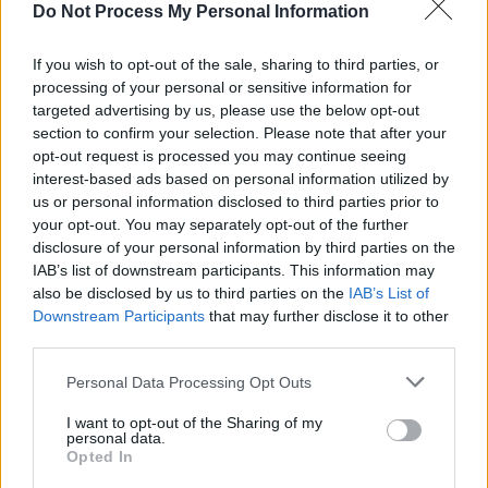
Do Not Process My Personal Information
If you wish to opt-out of the sale, sharing to third parties, or
processing of your personal or sensitive information for
News Santé
targeted advertising by us, please use the below opt-out
section to confirm your selection. Please note that after your
https://news-sante.fr
opt-out request is processed you may continue seeing
interest-based ads based on personal information utilized by
ARTICLES CONNEXES
PLUS DE L'AUTEUR
us or personal information disclosed to third parties prior to
your opt-out. You may separately opt-out of the further
disclosure of your personal information by third parties on the
IAB’s list of downstream participants. This information may
also be disclosed by us to third parties on the
IAB’s List of
Downstream Participants
that may further disclose it to other
Santé
Santé
Santé
third parties.
Canicule : les conseils
Éclipse du 12 août :
Un chewing-gum
essentiels des
attention à la pénurie de
révolutionnaire pour
cardiologues pour
lunettes de sécurité
combattre le cancer
Personal Data Processing Opt Outs
éviter le danger
buccal
I want to opt-out of the Sharing of my
personal data.
Opted In