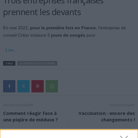
Trois entreprises françaises
prennent les devants
En mai 2022,
pour la première fois en France
, l’entreprise de
conseil Critizr instaure 5
jours de congés
pour
Lire…
TAGS
LA SANTE AU QUOTIDIEN
Article précédent
Article suivant
Comment réagir face à
Vaccination : encore des
une piqûre de méduse ?
changements !