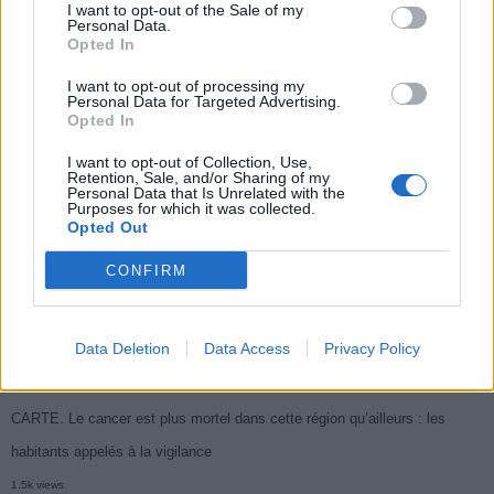
I want to opt-out of the Sale of my
Populaires
Personal Data.
Opted In
I want to opt-out of processing my
Médicament retiré en urgence pour risques graves et données falsifiées
Personal Data for Targeted Advertising.
Opted In
2.9k views
Ce cancer mortel explose chez les personnes nées après 1980 : le
I want to opt-out of Collection, Use,
Retention, Sale, and/or Sharing of my
symptôme à repérer
Personal Data that Is Unrelated with the
Purposes for which it was collected.
1.9k views
Opted Out
Je suis cardiologue et voici le seul chocolat que je valide : c’est le
CONFIRM
meilleur pour le cœur
1.8k views
Data Deletion
Data Access
Privacy Policy
Cancer du foie : Symptômes silencieux mais vitaux à connaître
1.7k views
CARTE. Le cancer est plus mortel dans cette région qu’ailleurs : les
habitants appelés à la vigilance
1.5k views