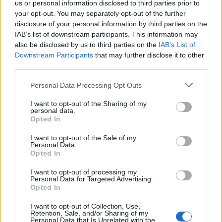
yeux
us or personal information disclosed to third parties prior to
your opt-out. You may separately opt-out of the further
disclosure of your personal information by third parties on the
Les experts insistent sur l’importance de contrôles réguliers de la
IAB’s list of downstream participants. This information may
vue, surtout si l’on passe beaucoup de temps devant un écran. Une
also be disclosed by us to third parties on the
IAB’s List of
consultation permet souvent de détecter rapidement un problème
Downstream Participants
that may further disclose it to other
ou une fatigue visuelle chronique. Des mesures simples, comme
third parties.
une meilleure ergonomie du poste de travail, des pauses visuelles
Personal Data Processing Opt Outs
fréquentes et un éclairage adapté, peuvent soulager les yeux et
prévenir l’installation durable de troubles.
I want to opt-out of the Sharing of my
personal data.
Opted In
I want to opt-out of the Sale of my
Personal Data.
Opted In
I want to opt-out of processing my
Article précédent
Article suivant
Personal Data for Targeted Advertising.
Révélez la secret pour des
Opted In
Cancer du pancréas : le
jambes légères et une
dépistage précoce sauve
I want to opt-out of Collection, Use,
peau éclatante
des vies
Retention, Sale, and/or Sharing of my
Personal Data that Is Unrelated with the