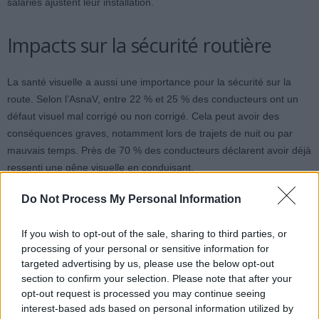
salariés ajustent leur installation.
Impacts sur la sécurité routière
La santé visuelle a aussi une importance pour la sécurité sur la
route. Selon l’AsnaV, entre 22 % et 25 % des conducteurs ont un
défaut visuel mal corrigé ou non corrigé. Cela peut avoir des
conséquences graves, notamment lors de trajets de nuit ou par
mauvais temps. Près de 70 % des conducteurs déclarent avoir déjà
ressenti une gêne visuelle en conduisant.
Do Not Process My Personal Information
Une baisse de l’acuité visuelle de 10/10 à 5/10 peut doubler le
temps de réaction du conducteur. À une vitesse de 50 km/h, cela
If you wish to opt-out of the sale, sharing to third parties, or
représente jusqu’à 50 mètres parcourus avant de réagir, soit la
processing of your personal or sensitive information for
longueur d’un terrain de football.
targeted advertising by us, please use the below opt-out
section to confirm your selection. Please note that after your
Prévenir pour mieux protéger ses
opt-out request is processed you may continue seeing
interest-based ads based on personal information utilized by