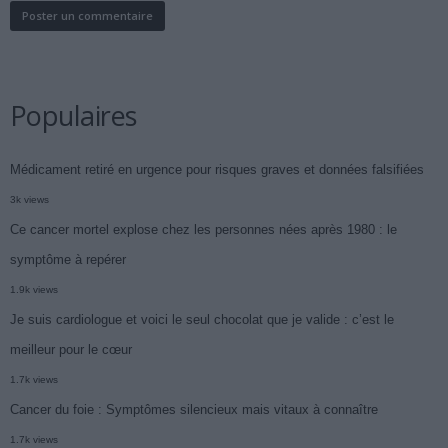
Populaires
Médicament retiré en urgence pour risques graves et données falsifiées
3k views
Ce cancer mortel explose chez les personnes nées après 1980 : le
symptôme à repérer
1.9k views
Je suis cardiologue et voici le seul chocolat que je valide : c’est le
meilleur pour le cœur
1.7k views
Cancer du foie : Symptômes silencieux mais vitaux à connaître
1.7k views