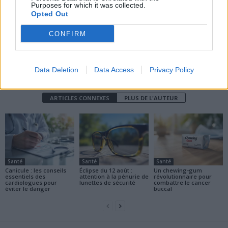
Purposes for which it was collected.
Opted Out
CONFIRM
news
Data Deletion
Data Access
Privacy Policy
ARTICLES CONNEXES
PLUS DE L'AUTEUR
Santé
Santé
Santé
Canicule : les conseils
Éclipse du 12 août :
Un chewing-gum
essentiels des
attention à la pénurie de
révolutionnaire pour
cardiologues pour
lunettes de sécurité
combattre le cancer
éviter le danger
buccal